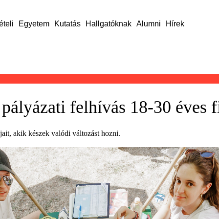
ételi
Egyetem
Kutatás
Hallgatóknak
Alumni
Hírek
lyázati felhívás 18-30 éves f
it, akik készek valódi változást hozni.