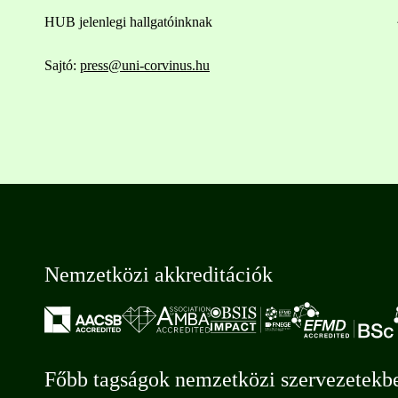
HUB jelenlegi hallgatóinknak
Sajtó:
press@uni-corvinus.hu
Nemzetközi akkreditációk
Főbb tagságok nemzetközi szervezetekb