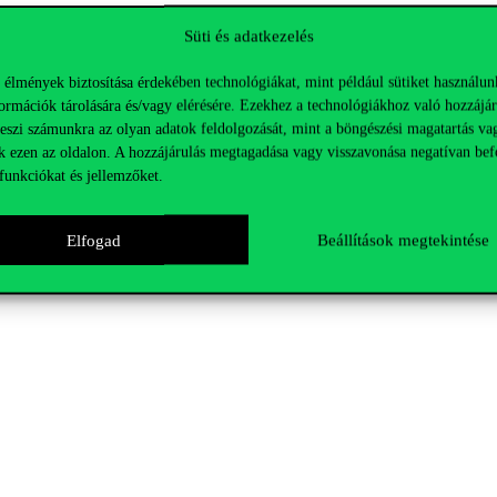
Süti és adatkezelés
tiválozók is bevonódhatnak
 élmények biztosítása érdekében technológiákat, mint például sütiket használun
lehetőség, hogy inspiráljatok másokat a Szigeten!
ormációk tárolására és/vagy elérésére. Ezekhez a technológiákhoz való hozzájár
teszi számunkra az olyan adatok feldolgozását, mint a böngészési magatartás va
k ezen az oldalon. A hozzájárulás megtagadása vagy visszavonása negatívan bef
funkciókat és jellemzőket.
Elfogad
Beállítások megtekintése