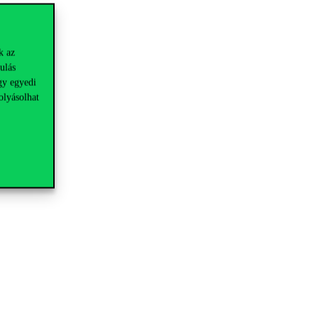
k az
ulás
gy egyedi
olyásolhat