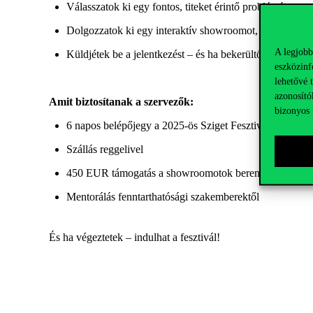
Válasszatok ki egy fontos, titeket érintő
problémát
Dolgozzatok ki egy interaktív showroomot, ahol a fesz
A legjobb
Küldjétek be a jelentkezést – és ha bekerültök, tiétek a 
eszközinf
lehetővé 
azonosító
Amit biztosítanak a szervezők:
bizonyos 
6 napos belépőjegy a 2025-ös Sziget Fesztiválra
Szállás reggelivel
450 EUR támogatás a showroomotok berendezésére
Mentorálás fenntarthatósági szakemberektől
És ha végeztetek – indulhat a fesztivál!