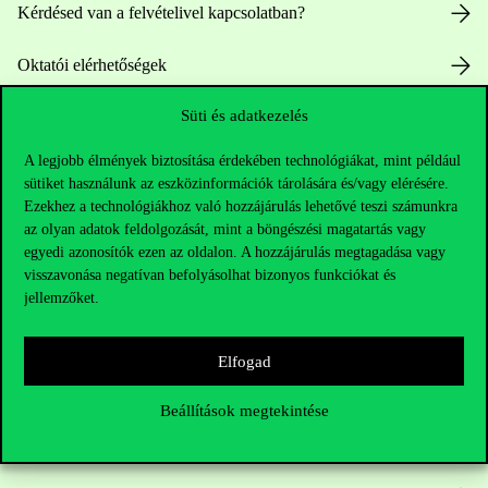
Kérdésed van a felvételivel kapcsolatban?
Oktatói elérhetőségek
Süti és adatkezelés
HUB jelenlegi hallgatóinknak
A legjobb élmények biztosítása érdekében technológiákat, mint például
Sajtó:
press@uni-corvinus.hu
sütiket használunk az eszközinformációk tárolására és/vagy elérésére.
Ezekhez a technológiákhoz való hozzájárulás lehetővé teszi számunkra
az olyan adatok feldolgozását, mint a böngészési magatartás vagy
egyedi azonosítók ezen az oldalon. A hozzájárulás megtagadása vagy
visszavonása negatívan befolyásolhat bizonyos funkciókat és
jellemzőket.
Hasznos linkek
Elfogad
Beállítások megtekintése
Nyitvatartás