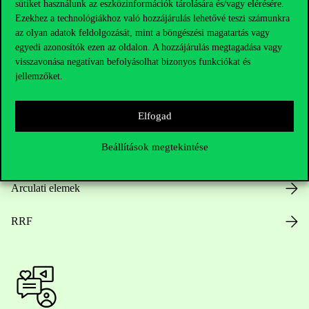
sütiket használunk az eszközinformációk tárolására és/vagy elérésére.
Ezekhez a technológiákhoz való hozzájárulás lehetővé teszi számunkra
az olyan adatok feldolgozását, mint a böngészési magatartás vagy
egyedi azonosítók ezen az oldalon. A hozzájárulás megtagadása vagy
Nyitvatartás
visszavonása negatívan befolyásolhat bizonyos funkciókat és
jellemzőket.
Házirend
Elfogad
Közérdekű adatok
Beállítások megtekintése
Karrier
Arculati elemek
RRF