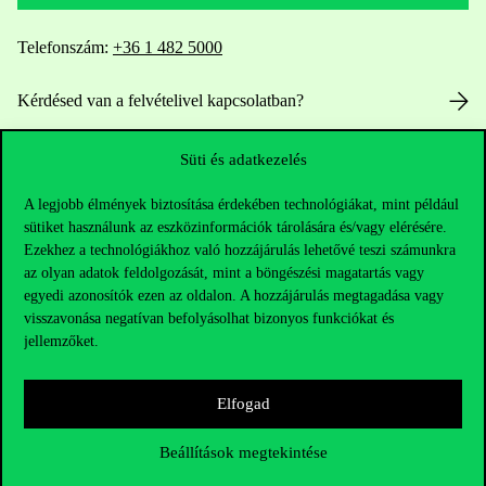
Telefonszám:
+36 1 482 5000
Kérdésed van a felvételivel kapcsolatban?
Oktatói elérhetőségek
Süti és adatkezelés
HUB jelenlegi hallgatóinknak
A legjobb élmények biztosítása érdekében technológiákat, mint például
sütiket használunk az eszközinformációk tárolására és/vagy elérésére.
Ezekhez a technológiákhoz való hozzájárulás lehetővé teszi számunkra
Sajtó:
press@uni-corvinus.hu
az olyan adatok feldolgozását, mint a böngészési magatartás vagy
egyedi azonosítók ezen az oldalon. A hozzájárulás megtagadása vagy
visszavonása negatívan befolyásolhat bizonyos funkciókat és
jellemzőket.
Elfogad
Hasznos linkek
Beállítások megtekintése