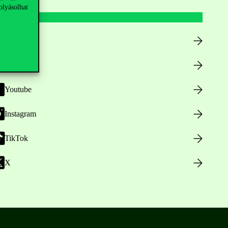
olyásolhat
Facebook
LinkedIn
Youtube
Instagram
TikTok
X