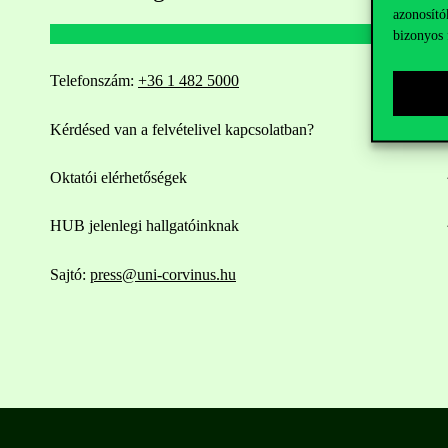
azonosító
bizonyos 
Telefonszám:
+36 1 482 5000
Kérdésed van a felvételivel kapcsolatban?
Oktatói elérhetőségek
HUB jelenlegi hallgatóinknak
Sajtó:
press@uni-corvinus.hu