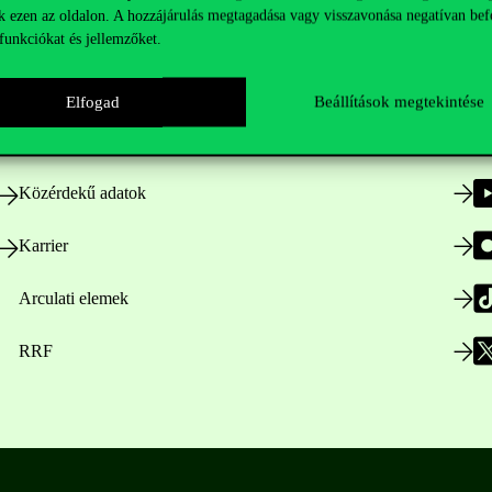
k ezen az oldalon. A hozzájárulás megtagadása vagy visszavonása negatívan bef
funkciókat és jellemzőket.
Nyitvatartás
Elfogad
Beállítások megtekintése
Házirend
Közérdekű adatok
Karrier
Arculati elemek
RRF