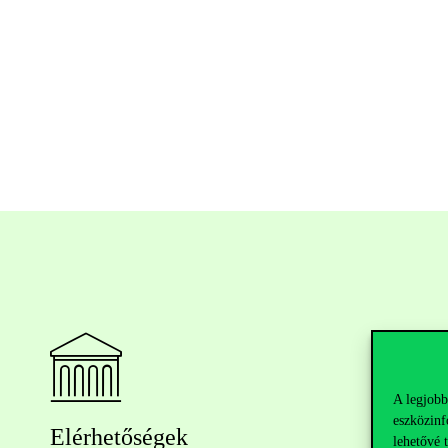
A legjobb
eszközinf
Elérhetőségek
lehetővé 