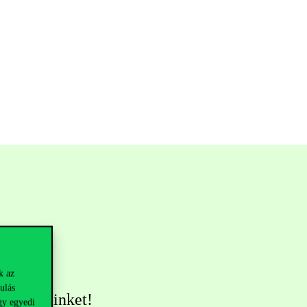
k az
ulás
övess minket!
gy egyedi