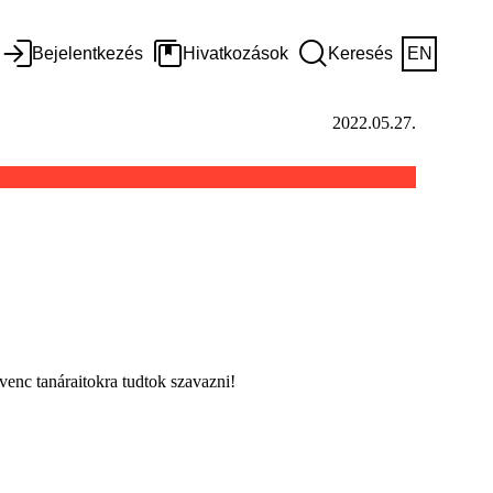
Bejelentkezés
Hivatkozások
Keresés
EN
2022.05.27.
venc tanáraitokra tudtok szavazni!