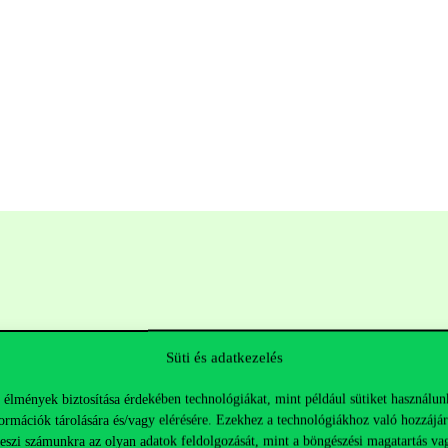
Süti és adatkezelés
 élmények biztosítása érdekében technológiákat, mint például sütiket használun
ormációk tárolására és/vagy elérésére. Ezekhez a technológiákhoz való hozzájár
Hasznos linkek
K
teszi számunkra az olyan adatok feldolgozását, mint a böngészési magatartás va