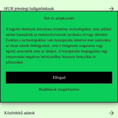
HUB jelenlegi hallgatóinknak
Süti és adatkezelés
Sajtó:
press@uni-corvinus.hu
A legjobb élmények biztosítása érdekében technológiákat, mint például
sütiket használunk az eszközinformációk tárolására és/vagy elérésére.
Ezekhez a technológiákhoz való hozzájárulás lehetővé teszi számunkra
az olyan adatok feldolgozását, mint a böngészési magatartás vagy
egyedi azonosítók ezen az oldalon. A hozzájárulás megtagadása vagy
visszavonása negatívan befolyásolhat bizonyos funkciókat és
jellemzőket.
Hasznos linkek
Elfogad
Nyitvatartás
Beállítások megtekintése
Házirend
Közérdekű adatok