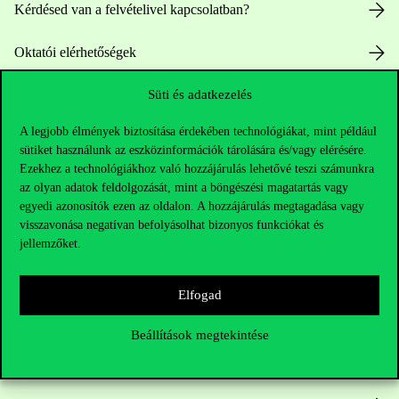
Kérdésed van a felvételivel kapcsolatban?
Oktatói elérhetőségek
Süti és adatkezelés
HUB jelenlegi hallgatóinknak
A legjobb élmények biztosítása érdekében technológiákat, mint például
Sajtó:
press@uni-corvinus.hu
sütiket használunk az eszközinformációk tárolására és/vagy elérésére.
Ezekhez a technológiákhoz való hozzájárulás lehetővé teszi számunkra
az olyan adatok feldolgozását, mint a böngészési magatartás vagy
egyedi azonosítók ezen az oldalon. A hozzájárulás megtagadása vagy
visszavonása negatívan befolyásolhat bizonyos funkciókat és
jellemzőket.
Hasznos linkek
Elfogad
Beállítások megtekintése
Nyitvatartás