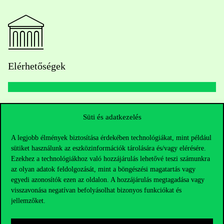
Elérhetőségek
Telefonszám:
+36 1 482 5000
Süti és adatkezelés
Kérdésed van a felvételivel kapcsolatban?
A legjobb élmények biztosítása érdekében technológiákat, mint például
sütiket használunk az eszközinformációk tárolására és/vagy elérésére.
Oktatói elérhetőségek
Ezekhez a technológiákhoz való hozzájárulás lehetővé teszi számunkra
az olyan adatok feldolgozását, mint a böngészési magatartás vagy
egyedi azonosítók ezen az oldalon. A hozzájárulás megtagadása vagy
HUB jelenlegi hallgatóinknak
visszavonása negatívan befolyásolhat bizonyos funkciókat és
jellemzőket.
Sajtó:
press@uni-corvinus.hu