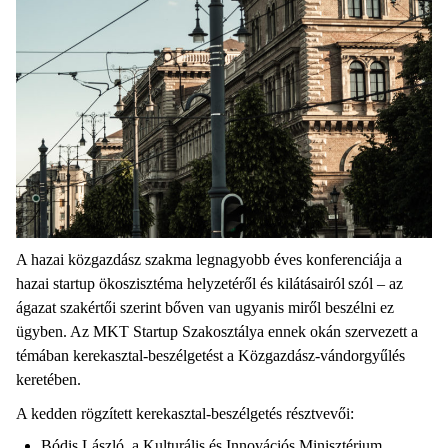
A hazai közgazdász szakma legnagyobb éves konferenciája a
hazai startup ökoszisztéma helyzetéről és kilátásairól szól – az
ágazat szakértői szerint bőven van ugyanis miről beszélni ez
ügyben. Az MKT Startup Szakosztálya ennek okán szervezett a
témában kerekasztal-beszélgetést a Közgazdász-vándorgyűlés
keretében.
A kedden rögzített kerekasztal-beszélgetés résztvevői:
Bódis László, a Kulturális és Innovációs Minisztérium