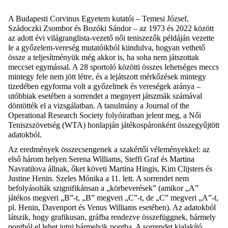
A Budapesti Corvinus Egyetem kutatói – Temesi József,
Szádoczki Zsombor és Bozóki Sándor – az 1973 és 2022 között
az adott évi világranglista-vezető női teniszezők példáján vezette
le a győzelem-vereség mutatóikból kiindulva, hogyan vethető
össze a teljesítményük még akkor is, ha soha nem játszottak
meccset egymással. A 28 sportoló közötti összes lehetséges meccs
mintegy fele nem jött létre, és a lejátszott mérkőzések mintegy
tizedében egyforma volt a győzelmek és vereségek aránya –
utóbbiak esetében a sorrendet a megnyert játszmák számával
döntötték el a vizsgálatban. A
tanulmány
a Journal of the
Operational Research Society folyóiratban jelent meg, a Női
Teniszszövetség (WTA) honlapján játékospáronként összegyűjtött
adatokból.
Az
eredmények
összecsengenek a szakértői véleményekkel: az
első három helyen Serena Williams, Steffi Graf és Martina
Navratilova állnak, őket követi Martina Hingis, Kim Clijsters és
Justine Henin. Szeles Mónika a 11. lett. A sorrendet nem
befolyásolták szignifikánsan a „körbeverések” (amikor „A”
játékos megveri „B”-t, „B” megveri „C”-t, de „C” megveri „A”-t,
pl. Henin, Davenport és Venus Williams esetében). Az adatokból
látszik, hogy grafikusan, gráfba rendezve összefüggnek, bármely
pontból el lehet jutni bármelyik pontba. A sorrendet kialakító