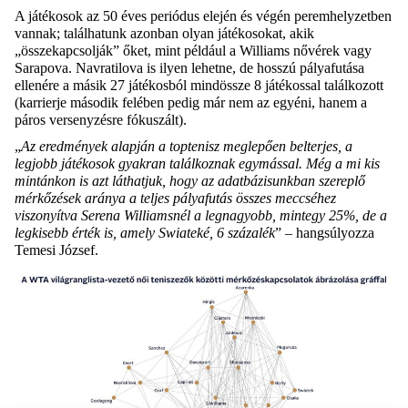
A játékosok az 50 éves periódus elején és végén peremhelyzetben
vannak; találhatunk azonban olyan játékosokat, akik
„összekapcsolják” őket, mint például a Williams nővérek vagy
Sarapova. Navratilova is ilyen lehetne, de hosszú pályafutása
ellenére a másik 27 játékosból mindössze 8 játékossal találkozott
(karrierje második felében pedig már nem az egyéni, hanem a
páros versenyzésre fókuszált).
„
Az eredmények alapján a toptenisz meglepően belterjes, a
legjobb játékosok gyakran találkoznak egymással. Még a mi kis
mintánkon is azt láthatjuk, hogy az adatbázisunkban szereplő
mérkőzések aránya a teljes pályafutás összes meccséhez
viszonyítva Serena Williamsnél a legnagyobb, mintegy 25%, de a
legkisebb érték is, amely Swiateké, 6 százalék
” – hangsúlyozza
Temesi József.