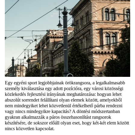
Egy egyéni sport legjobbjainak örökrangsora, a legalkalmasabb
személy kiválasztása egy adott pozícióra, egy városi közösségi
közlekedés fejlesztési irányának meghatározása: hogyan lehet
abszolút sorrendet felállítani olyan elemek között, amelyekből
nem mindegyiket lehet közvetlenül értékelhető párba rendezni
vagy nincs mindegyikre kapacitás? A döntési módszertanban
gyakran alkalmazzák a páros összehasonlítást rangsorok
készítésére, de sokszor előáll olyan eset, hogy két-két elem között
nincs közvetlen kapcsolat.