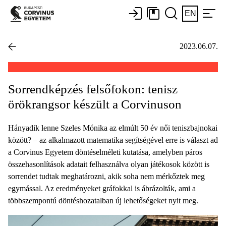
EN
2023.06.07.
Sorrendképzés felsőfokon: tenisz
örökrangsor készült a Corvinuson
Hányadik lenne Szeles Mónika az elmúlt 50 év női teniszbajnokai
között? – az alkalmazott matematika segítségével erre is választ ad
a Corvinus Egyetem döntéselméleti kutatása, amelyben páros
összehasonlítások adatait felhasználva olyan játékosok között is
sorrendet tudtak meghatározni, akik soha nem mérkőztek meg
egymással. Az eredményeket gráfokkal is ábrázolták, ami a
többszempontú döntéshozatalban új lehetőségeket nyit meg.