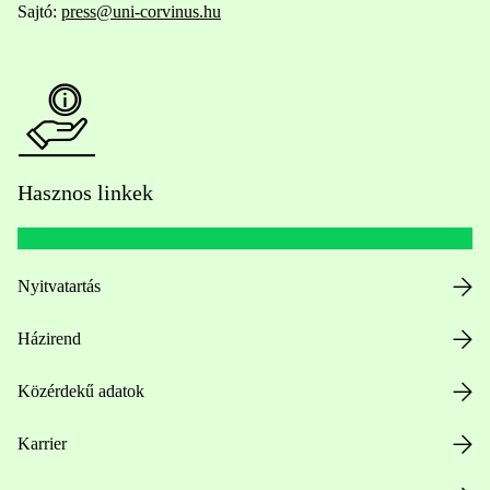
Sajtó:
press@uni-corvinus.hu
Hasznos linkek
Nyitvatartás
Házirend
Közérdekű adatok
Karrier