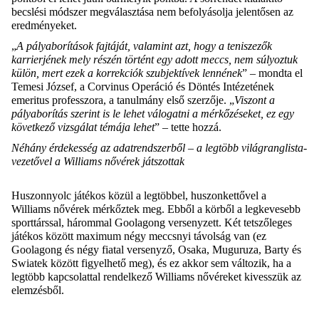
becslési módszer megválasztása nem befolyásolja jelentősen az
eredményeket.
„
A pályaborítások fajtáját, valamint azt, hogy a teniszezők
karrierjének mely részén történt egy adott meccs, nem súlyoztuk
külön, mert ezek a korrekciók szubjektívek lennének
” – mondta el
Temesi József, a Corvinus Operáció és Döntés Intézetének
emeritus professzora, a tanulmány első szerzője. „
Viszont a
pályaborítás szerint is le lehet válogatni a mérkőzéseket, ez egy
következő vizsgálat témája lehet
” – tette hozzá.
Néhány érdekesség az adatrendszerből – a legtöbb világranglista-
vezetővel a Williams nővérek játszottak
Huszonnyolc játékos közül a legtöbbel, huszonkettővel a
Williams nővérek mérkőztek meg. Ebből a körből a legkevesebb
sporttárssal, hárommal Goolagong versenyzett. Két tetszőleges
játékos között maximum négy meccsnyi távolság van (ez
Goolagong és négy fiatal versenyző, Osaka, Muguruza, Barty és
Swiatek között figyelhető meg), és ez akkor sem változik, ha a
legtöbb kapcsolattal rendelkező Williams nővéreket kivesszük az
elemzésből.