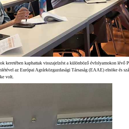
keretében kaphattak visszajelzést a különböző évfolyamokon lévő PhD 
elenlétével az Európai Agrárközgazdasági Társaság (EAAE) elnöke és sz
e volt.