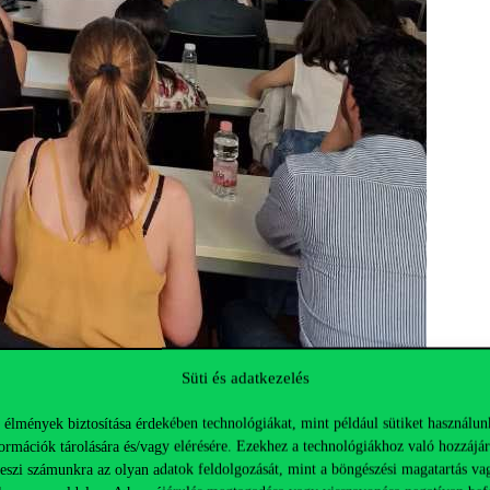
Süti és adatkezelés
 élmények biztosítása érdekében technológiákat, mint például sütiket használun
ormációk tárolására és/vagy elérésére. Ezekhez a technológiákhoz való hozzájár
teszi számunkra az olyan adatok feldolgozását, mint a böngészési magatartás va