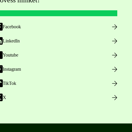
övess minket!
Facebook
LinkedIn
Youtube
Instagram
TikTok
X