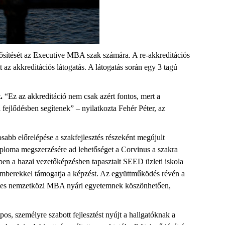
ősítését az Executive MBA szak számára. A re-akkreditációs
az akkreditációs látogatás. A látogatás során egy 3 tagú
.
“Ez az akkreditáció nem csak azért fontos, mert a
 fejlődésben segítenek” – nyilatkozta Fehér Péter, az
osabb előrelépése a szakfejlesztés részeként megújult
iploma megszerzésére ad lehetőséget a Corvinus a szakra
n a hazai vezetőképzésben tapasztalt SEED üzleti iskola
akemberekkel támogatja a képzést. Az együttműködés révén a
thetes nemzetközi MBA nyári egyetemnek köszönhetően,
pos, személyre szabott fejlesztést nyújt a hallgatóknak a