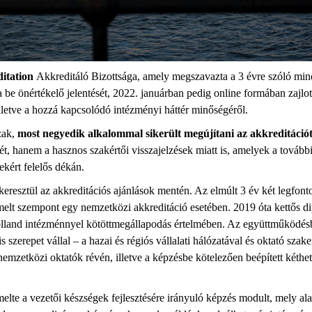
itation
Akkreditáló Bizottsága, amely megszavazta a 3 évre szóló min
e önértékelő jelentését, 2022. januárban pedig online formában zajlott 
illetve a hozzá kapcsolódó intézményi háttér minőségéről.
zak,
most negyedik alkalommal sikerült megújítani az akkreditációt
t, hanem a hasznos szakértői visszajelzések miatt is, amelyek a további
kért felelős dékán.
 keresztül az akkreditációs ajánlások mentén. Az elmúlt 3 év két legfont
emelt szempont egy nemzetközi akkreditáció esetében. 2019 óta kettős d
lland intézménnyel kötöttmegállapodás értelmében. Az együttműködésbe
zerepet vállal – a hazai és régiós vállalati hálózatával és oktató sz
 nemzetközi oktatók révén, illetve a képzésbe kötelezően beépített ké
melte a vezetői készségek fejlesztésére irányuló képzés modult, mely ala