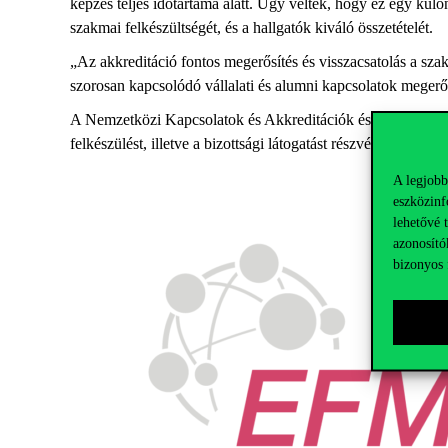
képzés teljes időtartama alatt. Úgy vélték, hogy ez egy kül
szakmai felkészültségét, és a hallgatók kiváló összetételét.
„Az akkreditáció fontos megerősítés és visszacsatolás a szak
szorosan kapcsolódó vállalati és alumni kapcsolatok megerős
A Nemzetközi Kapcsolatok és Akkreditációk és az Executiv
felkészülést, illetve a bizottsági látogatást részvételükkel seg
A legjobb
eszközinf
lehetővé 
azonosító
bizonyos 