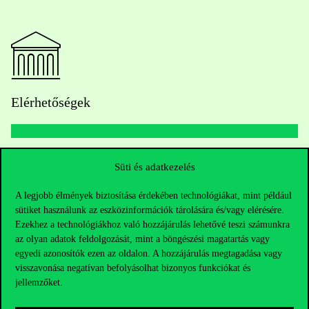
Elérhetőségek
Telefonszám:
+36 1 482 5000
Süti és adatkezelés
Kérdésed van a felvételivel kapcsolatban?
A legjobb élmények biztosítása érdekében technológiákat, mint például
sütiket használunk az eszközinformációk tárolására és/vagy elérésére.
Ezekhez a technológiákhoz való hozzájárulás lehetővé teszi számunkra
Oktatói elérhetőségek
az olyan adatok feldolgozását, mint a böngészési magatartás vagy
egyedi azonosítók ezen az oldalon. A hozzájárulás megtagadása vagy
HUB jelenlegi hallgatóinknak
visszavonása negatívan befolyásolhat bizonyos funkciókat és
jellemzőket.
Sajtó:
press@uni-corvinus.hu