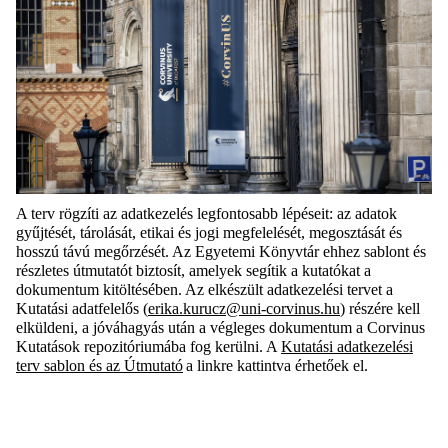
A terv rögzíti az adatkezelés legfontosabb lépéseit: az adatok
gyűjtését, tárolását, etikai és jogi megfelelését, megosztását és
hosszú távú megőrzését. Az Egyetemi Könyvtár ehhez sablont és
részletes útmutatót biztosít, amelyek segítik a kutatókat a
dokumentum kitöltésében. Az elkészült adatkezelési tervet a
Kutatási adatfelelős (
erika.kurucz@uni-corvinus.hu
) részére kell
elküldeni, a jóváhagyás után a végleges dokumentum a Corvinus
Kutatások repozitóriumába fog kerülni. A
Kutatási adatkezelési
terv sablon
és az Útmutató
a linkre kattintva érhe
tőek
el.