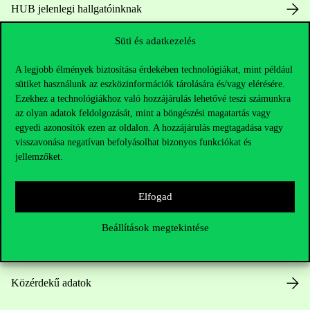
HUB jelenlegi hallgatóinknak
Süti és adatkezelés
Sajtó:
press@uni-corvinus.hu
A legjobb élmények biztosítása érdekében technológiákat, mint például
sütiket használunk az eszközinformációk tárolására és/vagy elérésére.
Ezekhez a technológiákhoz való hozzájárulás lehetővé teszi számunkra
az olyan adatok feldolgozását, mint a böngészési magatartás vagy
egyedi azonosítók ezen az oldalon. A hozzájárulás megtagadása vagy
visszavonása negatívan befolyásolhat bizonyos funkciókat és
Hasznos linkek
jellemzőket.
Elfogad
Nyitvatartás
Beállítások megtekintése
Házirend
Közérdekű adatok