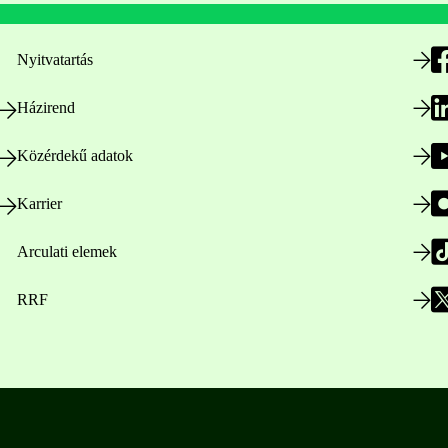
Nyitvatartás
Házirend
Közérdekű adatok
Karrier
Arculati elemek
RRF