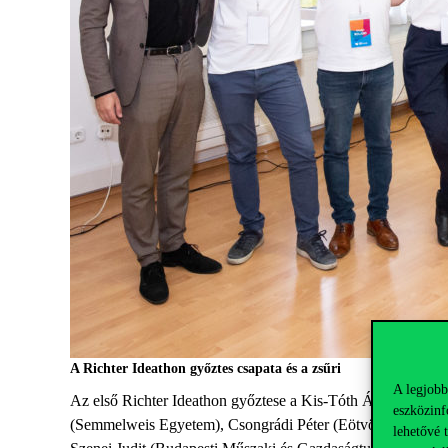
A Richter Ideathon győztes csapata és a zsűri
A legjobb
Az első Richter Ideathon győztese a Kis-Tóth Ágnes által m
eszközinf
(Semmelweis Egyetem), Csongrádi Péter (Eötvös Loránd 
lehetővé 