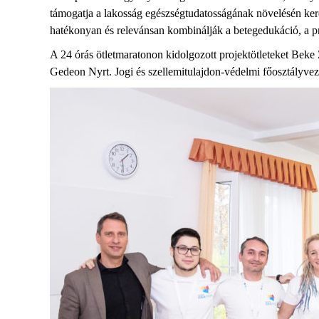
támogatja a lakosság egészségtudatosságának növelésén kere
hatékonyan és relevánsan kombinálják a betegedukáció, a p
A 24 órás ötletmaratonon kidolgozott projektötleteket Bek
Gedeon Nyrt. Jogi és szellemitulajdon-védelmi főosztályvezetőj