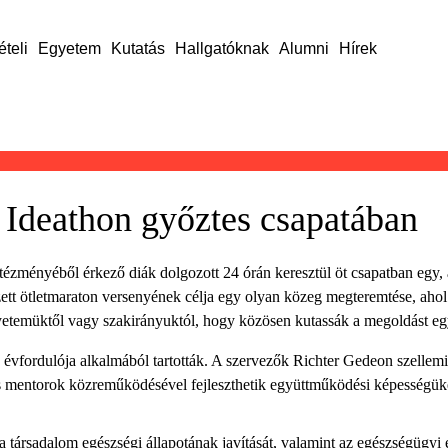
ételi
Egyetem
Kutatás
Hallgatóknak
Alumni
Hírek
 Ideathon győztes csapatában
tézményéből érkező diák dolgozott 24 órán keresztül öt csapatban egy, 
zett ötletmaraton versenyének célja egy olyan közeg megteremtése, ahol
egyetemüktől vagy szakirányuktól, hogy közösen kutassák a megoldást eg
0. évfordulója alkalmából tartották. A szervezők Richter Gedeon szellem
ós mentorok közreműködésével fejleszthetik együttműködési képességüket
 a társadalom egészségi állapotának javítását, valamint az egészségügy