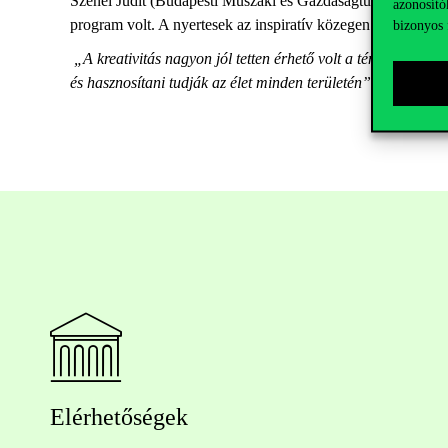
Szenei Judit (Budapesti Műszaki és Gazdaságtudományi Egye
azonosító
program volt. A nyertesek az inspiratív közegen és a kiváló 
bizonyos 
„A kreativitás nagyon jól tetten érhető volt a témaválasztás
és hasznosítani tudják az élet minden területén”
– tette hoz
Elérhetőségek