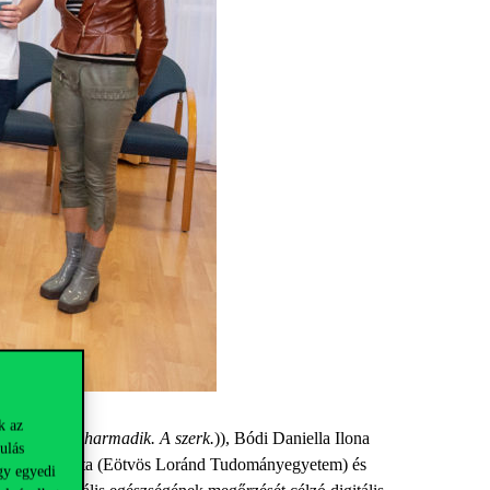
k az
ön balról a harmadik. A szerk.
)), Bódi Daniella Ilona
ulás
), Mayer Kata (Eötvös Loránd Tudományegyetem) és
gy egyedi