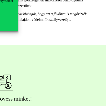
talok mentális egészségének megőrzését célzó digitális
olyásolhat
azásban is részesültek.
ttünk tanúi. Azt kívánjuk, hogy ezt a jövőben is megőrizzék,
 és szellemitulajdon-védelmi főosztályvezetője.
övess minket!