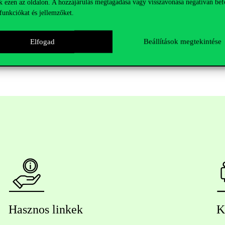
tem) hallgatókból álló AboutMe csapata lett, megoldásuk lényege a fia
k ezen az oldalon. A hozzájárulás megtagadása vagy visszavonása negatívan bef
kapcsolatteremtési lehetőségeken túl fejenként 200 000 forint értékű díj
funkciókat és jellemzőket.
okban, a prezentáció és az érvelés során pedig igazi szenvedélynek lehe
zá az esemény zárszavában Dr. Gonda Imre, a Richter Gedeon Nyrt. Jogi
Elfogad
Beállítások megtekintése
Hasznos linkek
K