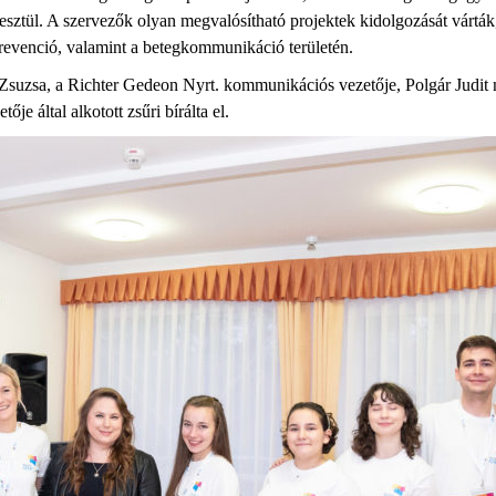
sztül. A szervezők olyan megvalósítható projektek kidolgozását várták,
revenció, valamint a betegkommunikáció területén.
e Zsuzsa, a Richter Gedeon Nyrt. kommunikációs vezetője, Polgár Judit
e által alkotott zsűri bírálta el.