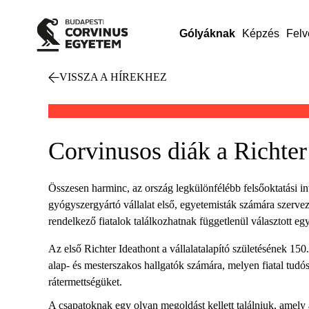
Gólyáknak
Képzés
Felv
VISSZA A HÍREKHEZ
Corvinusos diák a Richter
Összesen harminc, az ország legkülönfélébb felsőoktatási in
gyógyszergyártó vállalat első, egyetemisták számára szerve
rendelkező fiatalok találkozhatnak függetlenül választott 
Az első Richter Ideathont a vállalatalapító születésének 15
alap- és mesterszakos hallgatók számára, melyen fiatal tud
rátermettségüket.
A csapatoknak egy olyan megoldást kellett találniuk, amely