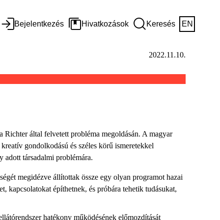
Bejelentkezés
Hivatkozások
Keresés
EN
2022.11.10.
a Richter által felvetett probléma megoldásán. A magyar
 kreatív gondolkodású és széles körű ismeretekkel
y adott társadalmi problémára.
iségét megidézve állítottak össze egy olyan programot hazai
, kapcsolatokat építhetnek, és próbára tehetik tudásukat,
i ellátórendszer hatékony működésének előmozdítását