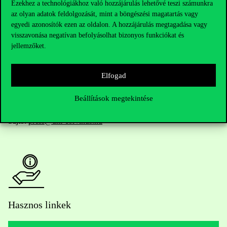
Ezekhez a technológiákhoz való hozzájárulás lehetővé teszi számunkra
az olyan adatok feldolgozását, mint a böngészési magatartás vagy
Telefonszám:
+36 1 482 5000
egyedi azonosítók ezen az oldalon. A hozzájárulás megtagadása vagy
visszavonása negatívan befolyásolhat bizonyos funkciókat és
jellemzőket.
Kérdésed van a felvételivel kapcsolatban?
Oktatói elérhetőségek
Elfogad
HUB jelenlegi hallgatóinknak
Beállítások megtekintése
Sajtó:
press@uni-corvinus.hu
Hasznos linkek