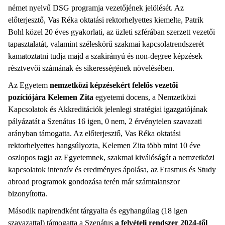
német nyelvű DSG programja vezetőjének jelölését. Az
előterjesztő, Vas Réka oktatási rektorhelyettes kiemelte, Patrik
Bohl közel 20 éves gyakorlati, az üzleti szférában szerzett vezetői
tapasztalatát, valamint széleskörű szakmai kapcsolatrendszerét
kamatoztatni tudja majd a szakirányú és non-degree képzések
résztvevői számának és sikerességének növelésében.
Az Egyetem
nemzetközi képzésekért felelős vezetői
pozíciójára Kelemen Zita
egyetemi docens, a Nemzetközi
Kapcsolatok és Akkreditációk jelenlegi stratégiai igazgatójának
pályázatát a Szenátus 16 igen, 0 nem, 2 érvénytelen szavazati
arányban támogatta. Az előterjesztő, Vas Réka oktatási
rektorhelyettes hangsúlyozta, Kelemen Zita több mint 10 éve
oszlopos tagja az Egyetemnek, szakmai kiválóságát a nemzetközi
kapcsolatok intenzív és eredményes ápolása, az Erasmus és Study
abroad programok gondozása terén már számtalanszor
bizonyította.
Második napirendként tárgyalta és egyhangúlag (18 igen
s
zavazattal) támogatta a Szenátus
a felvételi rendszer 2024-től