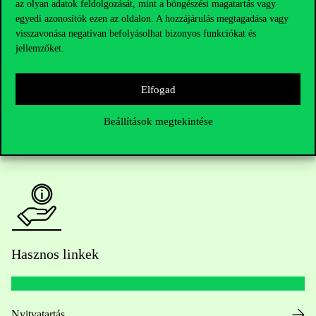
Telefonszám:
+36 1 482 5000
az olyan adatok feldolgozását, mint a böngészési magatartás vagy
egyedi azonosítók ezen az oldalon. A hozzájárulás megtagadása vagy
visszavonása negatívan befolyásolhat bizonyos funkciókat és
Kérdésed van a felvételivel kapcsolatban?
jellemzőket.
Oktatói elérhetőségek
Elfogad
HUB jelenlegi hallgatóinknak
Beállítások megtekintése
Sajtó:
press@uni-corvinus.hu
Hasznos linkek
Nyitvatartás