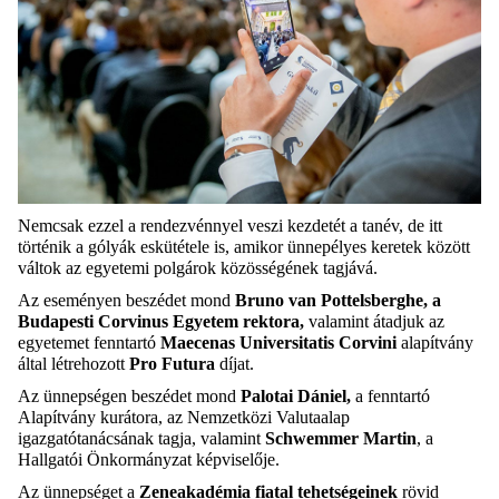
Nemcsak ezzel a rendezvénnyel veszi kezdetét a tanév, de itt
történik a gólyák eskütétele is, amikor ünnepélyes keretek között
váltok az egyetemi polgárok közösségének tagjává.
Az eseményen beszédet mond
Bruno van Pottelsberghe, a
Budapesti Corvinus Egyetem rektora,
valamint átadjuk az
egyetemet fenntartó
Maecenas Universitatis Corvini
alapítvány
által létrehozott
Pro Futura
díjat.
Az ünnepségen beszédet mond
Palotai Dániel,
a fenntartó
Alapítvány kurátora, az Nemzetközi Valutaalap
igazgatótanácsának tagja, valamint
Schwemmer Martin
, a
Hallgatói Önkormányzat képviselője.
Az ünnepséget a
Zeneakadémia fiatal tehetségeinek
rövid