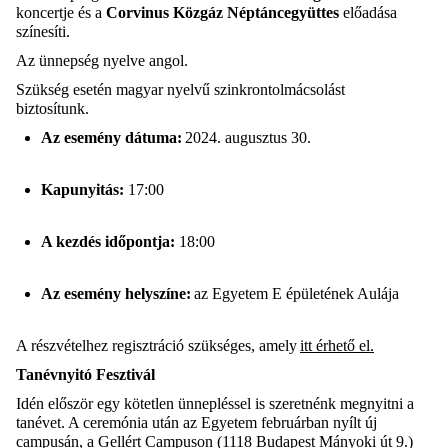
koncertje és a
Corvinus Közgáz Néptáncegyüttes
előadása
színesíti.
Az ünnepség nyelve angol.
Szükség esetén magyar nyelvű szinkrontolmácsolást
biztosítunk.
Az esemény dátuma:
2024. augusztus 30.
Kapunyitás:
17:00
A kezdés időpontja:
18:00
Az esemény helyszíne:
az Egyetem E épületének Aulája
A részvételhez regisztráció szükséges, amely
itt érhető el.
Tanévnyitó Fesztivál
Idén először egy kötetlen ünnepléssel is szeretnénk megnyitni a
tanévet. A ceremónia után az Egyetem februárban nyílt új
campusán, a Gellért Campuson (1118 Budapest Mányoki út 9.)