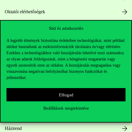
Oktatói elérhetőségek
HUB jelenlegi hallgatóinknak
Süti és adatkezelés
Sajtó:
press@uni-corvinus.hu
A legjobb élmények biztosítása érdekében technológiákat, mint például
sütiket használunk az eszközinformációk tárolására és/vagy elérésére.
Ezekhez a technológiákhoz való hozzájárulás lehetővé teszi számunkra
az olyan adatok feldolgozását, mint a böngészési magatartás vagy
egyedi azonosítók ezen az oldalon. A hozzájárulás megtagadása vagy
visszavonása negatívan befolyásolhat bizonyos funkciókat és
jellemzőket.
Hasznos linkek
Elfogad
Beállítások megtekintése
Nyitvatartás
Házirend