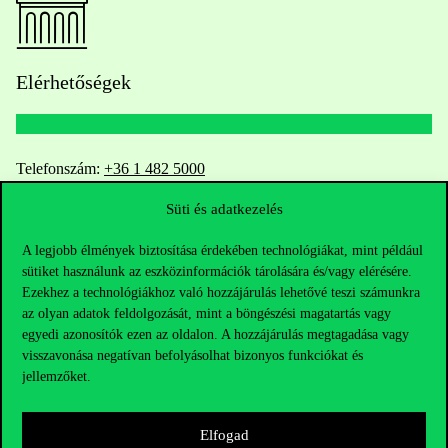
Elérhetőségek
Telefonszám:
+36 1 482 5000
Süti és adatkezelés
Kérdésed van a felvételivel kapcsolatban?
A legjobb élmények biztosítása érdekében technológiákat, mint például
Oktatói elérhetőségek
sütiket használunk az eszközinformációk tárolására és/vagy elérésére.
Ezekhez a technológiákhoz való hozzájárulás lehetővé teszi számunkra
HUB jelenlegi hallgatóinknak
az olyan adatok feldolgozását, mint a böngészési magatartás vagy
egyedi azonosítók ezen az oldalon. A hozzájárulás megtagadása vagy
visszavonása negatívan befolyásolhat bizonyos funkciókat és
Sajtó:
press@uni-corvinus.hu
jellemzőket.
Elfogad