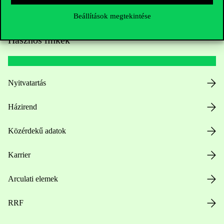
Beállítások megtekintése
Hasznos linkek
Nyitvatartás
Házirend
Közérdekű adatok
Karrier
Arculati elemek
RRF