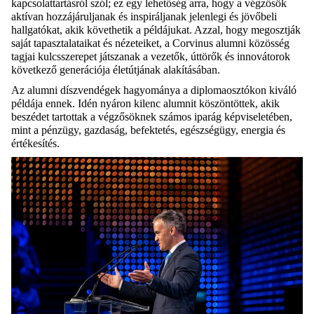
kapcsolattartásról szól; ez egy lehetőség arra, hogy a végzősök
aktívan hozzájáruljanak és inspiráljanak jelenlegi és jövőbeli
hallgatókat, akik követhetik a példájukat. Azzal, hogy megosztják
saját tapasztalataikat és nézeteiket, a Corvinus alumni közösség
tagjai kulcsszerepet játszanak a vezetők, úttörők és innovátorok
következő generációja életútjának alakításában.
Az alumni díszvendégek hagyománya a diplomaosztókon kiváló
példája ennek. Idén nyáron kilenc alumnit köszöntöttek, akik
beszédet tartottak a végzősöknek számos iparág képviseletében,
mint a pénzügy, gazdaság, befektetés, egészségügy, energia és
értékesítés.