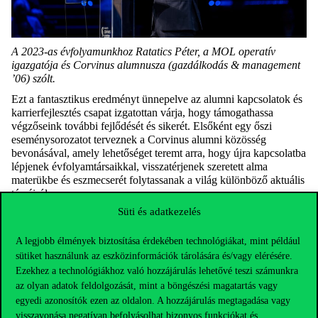
A 2023-as évfolyamunkhoz Ratatics Péter, a MOL operatív
igazgatója és Corvinus alumnusza (gazdálkodás & management
’06) szólt.
Ezt a fantasztikus eredményt ünnepelve az alumni kapcsolatok és
karrierfejlesztés csapat izgatottan várja, hogy támogathassa
végzőseink további fejlődését és sikerét. Elsőként egy őszi
eseménysorozatot terveznek a Corvinus alumni közösség
bevonásával, amely lehetőséget teremt arra, hogy újra kapcsolatba
lépjenek évfolyamtársaikkal, visszatérjenek szeretett alma
materükbe és eszmecserét folytassanak a világ különböző aktuális
témáiról.
Süti és adatkezelés
A sorozat első eleme az „Alumni az első naptól” program,
melynek során a csapat az onboarding héten végig jelen van,
hogy üdvözölje az újonnan érkező hallgatókat, és tájékoztassa
A legjobb élmények biztosítása érdekében technológiákat, mint például
őket az alumni kapcsolatok és a Corvinus Egyetemen való
sütiket használunk az eszközinformációk tárolására és/vagy elérésére.
karrierépítés fontosságáról. A kezdeményezés sikereiről egy
Ezekhez a technológiákhoz való hozzájárulás lehetővé teszi számunkra
következő cikkben számolunk be részletesen.
az olyan adatok feldolgozását, mint a böngészési magatartás vagy
egyedi azonosítók ezen az oldalon. A hozzájárulás megtagadása vagy
visszavonása negatívan befolyásolhat bizonyos funkciókat és