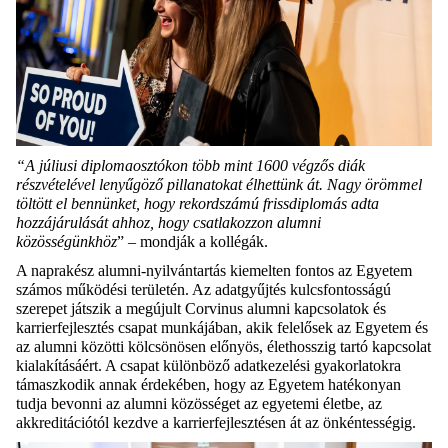
“A júliusi diplomaosztókon több mint 1600 végzős diák
részvételével lenyűgöző pillanatokat élhettünk át. Nagy örömmel
töltött el bennünket, hogy rekordszámú frissdiplomás adta
hozzájárulását ahhoz, hogy csatlakozzon alumni
közösségünkhöz
” – mondják a kollégák.
A naprakész alumni-nyilvántartás kiemelten fontos az Egyetem
számos működési területén. Az adatgyűjtés kulcsfontosságú
szerepet játszik a megújult Corvinus alumni kapcsolatok és
karrierfejlesztés csapat munkájában, akik felelősek az Egyetem és
az alumni közötti kölcsönösen előnyös, élethosszig tartó kapcsolat
kialakításáért. A csapat különböző adatkezelési gyakorlatokra
támaszkodik annak érdekében, hogy az Egyetem hatékonyan
tudja bevonni az alumni közösséget az egyetemi életbe, az
akkreditációtól kezdve a karrierfejlesztésen át az önkéntességig.