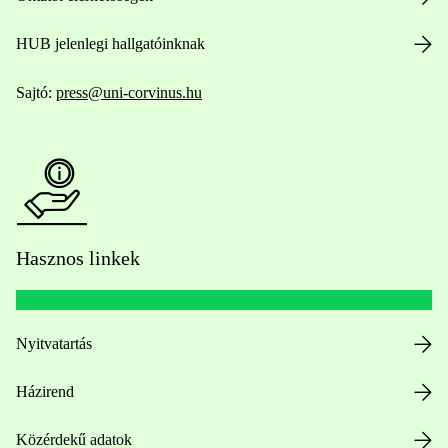
HUB jelenlegi hallgatóinknak
Sajtó:
press@uni-corvinus.hu
Hasznos linkek
Nyitvatartás
Házirend
Közérdekű adatok