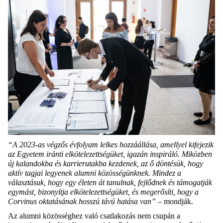
“A 2023-as végzős évfolyam lelkes hozzáállása, amellyel kifejezik
az Egyetem iránti elkötelezettségüket, igazán inspiráló. Miközben
új kalandokba és karrierutakba kezdenek, az ő döntésük, hogy
aktív tagjai legyenek alumni közösségünknek. Mindez a
választásuk, hogy egy életen át tanulnak, fejlődnek és támogatják
egymást, bizonyítja elkötelezettségüket, és megerősíti, hogy a
Corvinus oktatásának hosszú távú hatása van”
– mondják.
Az alumni közösséghez való csatlakozás nem csupán a