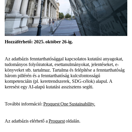
Hozzáférhető: 2025. október 26-ig.
Az adatbázis fenntarthatósággal kapcsolatos kutatási anyagokat,
tudományos folyóiratokat,
esettanulmányokat, jelentéseket, e-
könyveket stb. tartalmaz. Tartalma és felépítése a fenntarthatóság
három pillérén és a fenntarthatóság kulcsfontosságú
kompetenciáin (pl. keretrendszerek, SDG-célok) alapul. A
keresést egy AI-alapú kutatási asszisztens segíti.
További információ:
Proquest One Sustainability
.
Az adatbázis e
lérhető a
Proquest
oldalán.