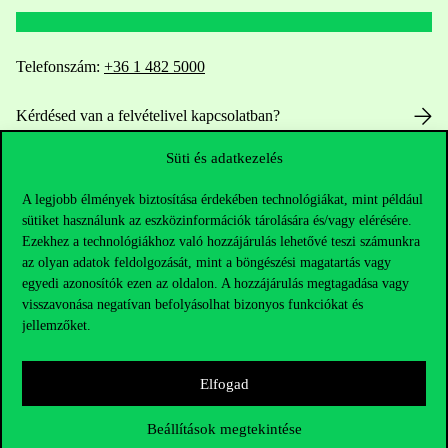
Telefonszám:
+36 1 482 5000
Kérdésed van a felvételivel kapcsolatban?
Süti és adatkezelés
Oktatói elérhetőségek
A legjobb élmények biztosítása érdekében technológiákat, mint például
HUB jelenlegi hallgatóinknak
sütiket használunk az eszközinformációk tárolására és/vagy elérésére.
Ezekhez a technológiákhoz való hozzájárulás lehetővé teszi számunkra
Sajtó:
press@uni-corvinus.hu
az olyan adatok feldolgozását, mint a böngészési magatartás vagy
egyedi azonosítók ezen az oldalon. A hozzájárulás megtagadása vagy
visszavonása negatívan befolyásolhat bizonyos funkciókat és
jellemzőket.
Elfogad
Hasznos linkek
Beállítások megtekintése