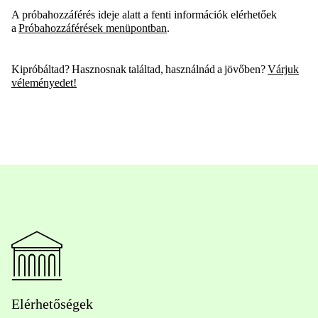
A próbahozzáférés ideje alatt a fenti információk elérhetőek
a
Próbahozzáférések menüpontban
.
Kipróbálta
d
? Hasznosnak találta
d
, használná
d
a jövőben?
Várjuk
vélemény
ede
t!
Elérhetőségek