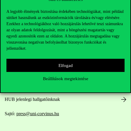
A legjobb élmények biztosítása érdekében technológiákat, mint például
sütiket használunk az eszközinformációk tárolására és/vagy elérésére.
Ezekhez a technológiákhoz való hozzájárulás lehetővé teszi számunkra
az olyan adatok feldolgozását, mint a böngészési magatartás vagy
Elérhetőségek
egyedi azonosítók ezen az oldalon. A hozzájárulás megtagadása vagy
visszavonása negatívan befolyásolhat bizonyos funkciókat és
jellemzőket.
Telefonszám:
+36 1 482 5000
Elfogad
Kérdésed van a felvételivel kapcsolatban?
Beállítások megtekintése
Oktatói elérhetőségek
HUB jelenlegi hallgatóinknak
Sajtó:
press@uni-corvinus.hu