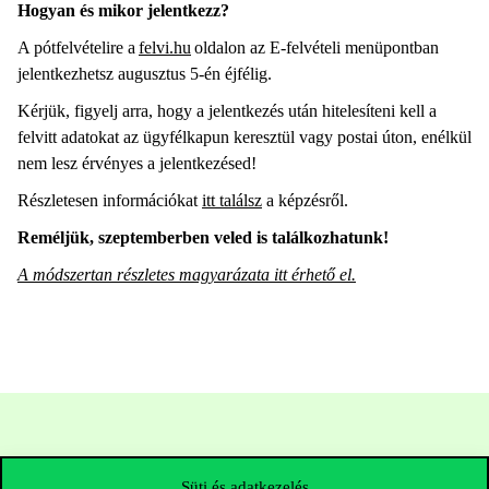
Hogyan és mikor jelentkezz?
A pótfelvételire a
felvi.hu
oldalon az E-felvételi menüpontban
jelentkezhetsz augusztus 5-én éjfélig.
Kérjük, figyelj arra, hogy a jelentkezés után hitelesíteni kell a
felvitt adatokat az ügyfélkapun keresztül vagy postai úton, enélkül
nem lesz érvényes a jelentkezésed!
Részletesen információkat
itt találsz
a képzésről.
Reméljük, szeptemberben veled is találkozhatunk!
A módszertan részletes magyarázata itt érhető el.
Süti és adatkezelés