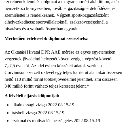
szeretnének tenni és dolgozni a magyar sportért akár itthon, akár
nemzetközi környezetben, továbbá gazdasági érdeklődéssel és
szemlélettel is rendelkeznek. Végzett sportközgazdászként
elhelyezkedhetsz sportvállalatoknál, szakszövetségeknél a
hivatásos és a szabadidősportban egyaránt.
Mérhetően értékesebb diplomát szerezhetsz
Az Oktatási Hivatal DPR AAE mérése az egyes egyetemeken
végzettek jövedelmi helyzetét követi végig a végzést követő
7,-7,5 éven át. Az idei évben közzétett adatok szerint a
Corvinuson szerzett oklevél egy teljes karrierút alatt akár összesen
nettó 110 millió forint többletjövedelmet jelenthet, ami összesen
340 millió forint várható teljes keresetet jelent.*
A felvételi eljárás időpontjai:
alkalmassági vizsga 2022.08.15-19.
írásbeli vizsga 2022.08.15-19.
szakmai és motivációs beszélgetés 2022.08.15-19.