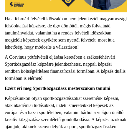
Ha a februári felvételi időszakban nem jelentkeztél magyarországi
felsőoktatási képzésre, de úgy döntöttél, mégis folytatnád
tanulmányaidat, valamint ha a rendes felvételi időszakban
megjelölt képzések egyikére sem nyertél felvételt, most itt a
lehetőség, hogy módosíts a választáson!
A Corvinus pótfelvételi eljárása keretében a székesfehérvári
Sportközgazdász képzésre jelentkezhetsz, nappali képzési
rendben költségtérítéses finanszírozási formában. A képzés duális
formában is elérhető.
Ezért éri meg Sportközgazdász mesterszakon tanulni
Képzésünkön olyan sportközgazdászokat szeretnénk képezni,
akik akadémiai tudásukkal, üzleti ismereteikkel képesek az
európai és a hazai sportéletben, valamint bárhol a világon önálló
kreatív közgazdász szemléletű gondolkodásra. A képzést azoknak
ajánljuk, akiknek szenvedélyük a sport, sportközgazdászként