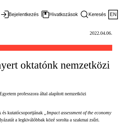
Bejelentkezés
Hivatkozások
Keresés
EN
2022.04.06.
nyert oktatónk nemzetközi
Egyetem professzora által alapított nemzetközi
k és kutatócsoportjának
„Impact assessment of the economy
yázatát a legkiválóbbak közé sorolta a szakmai zsűri.