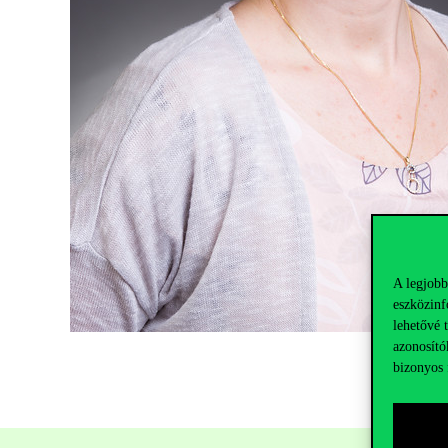
A legjobb
eszközinf
lehetővé 
azonosító
bizonyos 