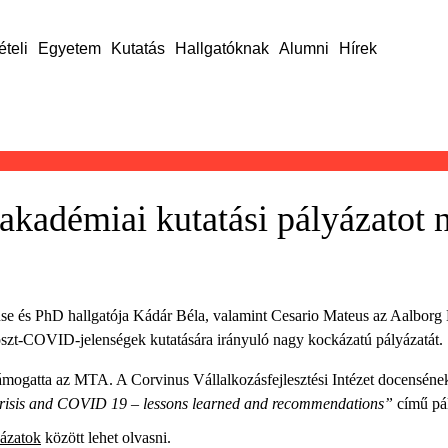
ételi
Egyetem
Kutatás
Hallgatóknak
Alumni
Hírek
kadémiai kutatási pályázatot 
cense és PhD hallgatója Kádár Béla, valamint Cesario Mateus az Aalborg 
szt-COVID-jelenségek kutatására irányuló nagy kockázatú pályázatát.
 támogatta az MTA. A Corvinus Vállalkozásfejlesztési Intézet docenséne
 crisis and COVID 19 – lessons learned and recommendations”
című pál
yázatok
között lehet olvasni.