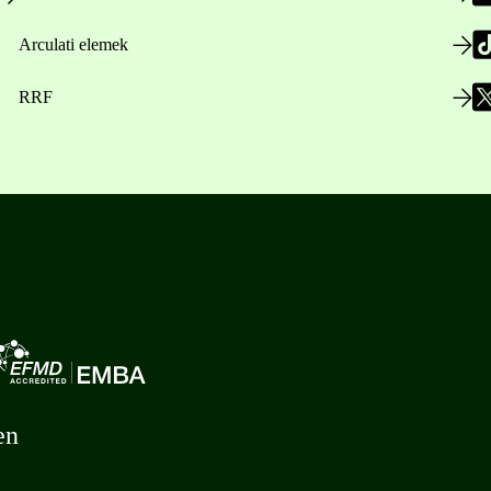
Arculati elemek
RRF
en