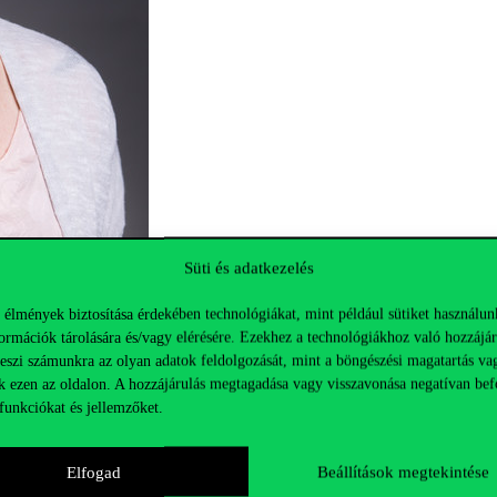
Süti és adatkezelés
 élmények biztosítása érdekében technológiákat, mint például sütiket használun
ormációk tárolására és/vagy elérésére. Ezekhez a technológiákhoz való hozzájár
teszi számunkra az olyan adatok feldolgozását, mint a böngészési magatartás va
k ezen az oldalon. A hozzájárulás megtagadása vagy visszavonása negatívan bef
funkciókat és jellemzőket.
Elfogad
Beállítások megtekintése