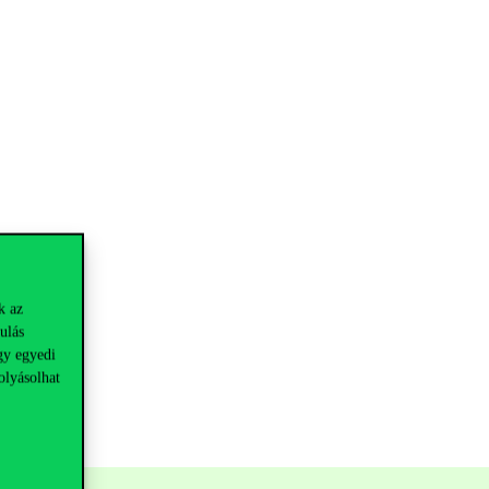
k az
ulás
gy egyedi
olyásolhat