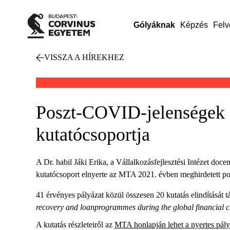
Gólyáknak
Képzés
Felv
VISSZA A HÍREKHEZ
Poszt-COVID-jelenségek a
kutatócsoportja
A Dr. habil Jáki Erika, a Vállalkozásfejlesztési Intézet do
kutatócsoport elnyerte az MTA 2021. évben meghirdetett po
41 érvényes pályázat közül összesen 20 kutatás elindítását
recovery and loanprogrammes during the global financial
A kutatás részleteiről az
MTA honlapján lehet a nyertes pál