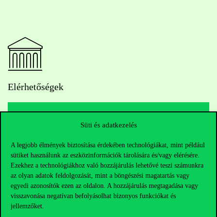
Elérhetőségek
Süti és adatkezelés
Telefonszám:
+36 1 482 5000
A legjobb élmények biztosítása érdekében technológiákat, mint például
Kérdésed van a felvételivel kapcsolatban?
sütiket használunk az eszközinformációk tárolására és/vagy elérésére.
Ezekhez a technológiákhoz való hozzájárulás lehetővé teszi számunkra
Oktatói elérhetőségek
az olyan adatok feldolgozását, mint a böngészési magatartás vagy
egyedi azonosítók ezen az oldalon. A hozzájárulás megtagadása vagy
visszavonása negatívan befolyásolhat bizonyos funkciókat és
HUB jelenlegi hallgatóinknak
jellemzőket.