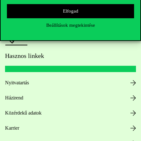
Sajtó:
press@uni-corvinus.hu
Elfogad
Beállítások megtekintése
Hasznos linkek
Nyitvatartás
Házirend
Közérdekű adatok
Karrier