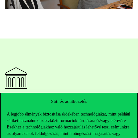
Elérhetőségek
Süti és adatkezelés
A legjobb élmények biztosítása érdekében technológiákat, mint például
sütiket használunk az eszközinformációk tárolására és/vagy elérésére.
Telefonszám:
+36 1 482 5000
Ezekhez a technológiákhoz való hozzájárulás lehetővé teszi számunkra
az olyan adatok feldolgozását, mint a böngészési magatartás vagy