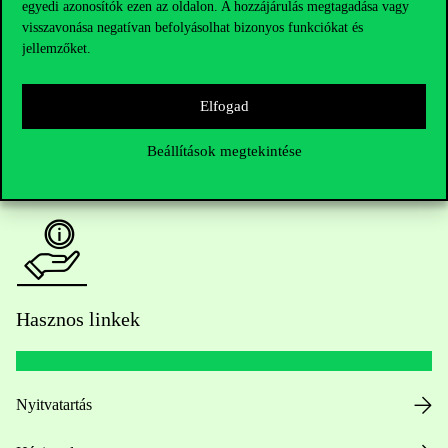
egyedi azonosítók ezen az oldalon. A hozzájárulás megtagadása vagy
Kérdésed van a felvételivel kapcsolatban?
visszavonása negatívan befolyásolhat bizonyos funkciókat és
jellemzőket.
Oktatói elérhetőségek
HUB jelenlegi hallgatóinknak
Elfogad
Beállítások megtekintése
Sajtó:
press@uni-corvinus.hu
Hasznos linkek
Nyitvatartás