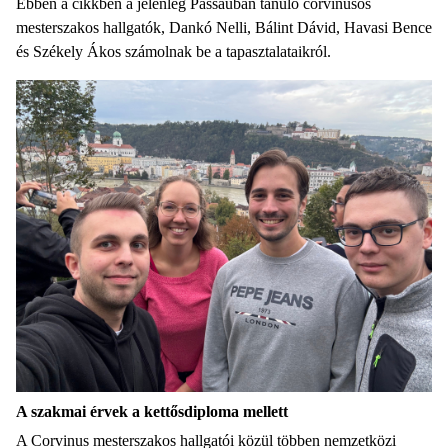
Ebben a cikkben a jelenleg Passauban tanuló corvinusos
mesterszakos hallgatók, Dankó Nelli, Bálint Dávid, Havasi Bence
és Székely Ákos számolnak be a tapasztalataikról.
A szakmai érvek a kettősdiploma mellett
A Corvinus mesterszakos hallgatói közül többen nemzetközi