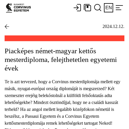
EN
2024.12.12.
Piacképes német-magyar kettős
mesterdiploma, felejthetetlen egyetemi
évek
Te is azt tervezed, hogy a Corvinus mesterdiplomája mellett egy
másik, nyugat-európai ország diplomáját is megszerzed? Két
szemeszter erejéig belekóstolnál a külföldi felsőoktatás adta
lehetőségekbe? Mindezt ösztöndíjjal, hogy ne a családi kasszát
terheld? Ha az angol mellett legalább középfokon németül is
beszélsz, a Passaui Egyetem és a Corvinus Egyetem
kettősmesterdiplomája remek lehetőségeket tartogat Neked!