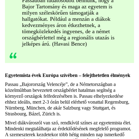
Passauban tudatosodott bennünk, hogy a
Bajor Tartomány és maga az egyetem is
milyen széleskörűen támogatják a
hallgatókat. Például a menzán a diákok
kedvezményes áron étkezhetnek, a
tömegközlekedés ingyenes, de a német
országbérlettel még a regionális utazás is
jelképes árú. (Havasi Bence)
Egyetemista évek Európa szívében – felejthetetlen élmények
Passau „Bajorország Velencéje”, de a Németországban a
közelmúltban bevezetett országbérlet hatalmas segítség a
környező országok felfedezésében is. Passau elhelyezkedése
ehhez ideális, mert 2-3 órán belül elérhető vonattal Regensburg,
Nürnberg, München, de akár Salzburg vagy Stuttgart, és
Strasbourg, Bázel, Zürich is.
Mivel diákvárosról van szó, rendkívül színes az egyetemista élet.
Mindenki megtalálhatja az érdeklődésének megfelelő programot.
A szemeszterek kezdetekor több hétig minden nap ismerkedő