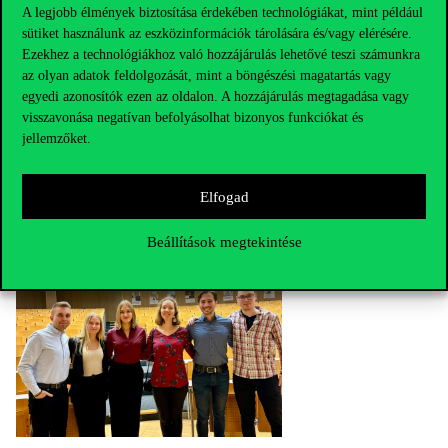
A legjobb élmények biztosítása érdekében technológiákat, mint például
sütiket használunk az eszközinformációk tárolására és/vagy elérésére.
Ezekhez a technológiákhoz való hozzájárulás lehetővé teszi számunkra
az olyan adatok feldolgozását, mint a böngészési magatartás vagy
egyedi azonosítók ezen az oldalon. A hozzájárulás megtagadása vagy
visszavonása negatívan befolyásolhat bizonyos funkciókat és
jellemzőket.
Elfogad
Beállítások megtekintése