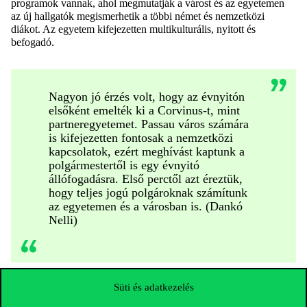
programok vannak, ahol megmutatják a várost és az egyetemen
az új hallgatók megismerhetik a többi német és nemzetközi
diákot. Az egyetem kifejezetten multikulturális, nyitott és
befogadó.
Nagyon jó érzés volt, hogy az évnyitón
elsőként emelték ki a Corvinus-t, mint
partneregyetemet. Passau város számára
is kifejezetten fontosak a nemzetközi
kapcsolatok, ezért meghívást kaptunk a
polgármestertől is egy évnyitó
állófogadásra. Első perctől azt éreztük,
hogy teljes jogú polgároknak számítunk
az egyetemen és a városban is. (Dankó
Nelli)
Süti és adatkezelés
.