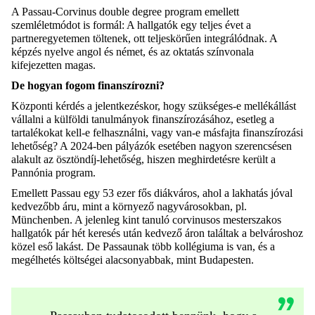
A Passau-Corvinus double degree program emellett
szemléletmódot is formál: A hallgatók egy teljes évet a
partneregyetemen töltenek, ott teljeskörűen integrálódnak. A
képzés nyelve angol és német, és az oktatás színvonala
kifejezetten magas.
De hogyan fogom finanszírozni?
Központi kérdés a jelentkezéskor, hogy szükséges-e mellékállást
vállalni a külföldi tanulmányok finanszírozásához, esetleg a
tartalékokat kell-e felhasználni, vagy van-e másfajta finanszírozási
lehetőség? A 2024-ben pályázók esetében nagyon szerencsésen
alakult az ösztöndíj-lehetőség, hiszen meghirdetésre került a
Pannónia program.
Emellett Passau egy 53 ezer fős diákváros, ahol a lakhatás jóval
kedvezőbb áru, mint a környező nagyvárosokban, pl.
Münchenben. A jelenleg kint tanuló corvinusos mesterszakos
hallgatók pár hét keresés után kedvező áron találtak a belvároshoz
közel eső lakást. De Passaunak több kollégiuma is van, és a
megélhetés költségei alacsonyabbak, mint Budapesten.