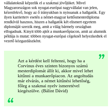
vállalatoknál képzelik el a szakmai jövőjüket. Mivel
Magyarországon sok nyugat-európai nagyvállalat van jelen,
kézenfekvő, hogy az ő irányukban is nyissanak a hallgatók. Egy
ilyen karrierterv esetén a német-magyar kettősmesterdiploma
rendkívül hasznos, hiszen a hallgatók két elismert egyetem
diplomáját szerzik meg, amit a világ bármely országban
elfogadnak. Kinyit több ajtót a munkaerőpiacon, amit az alumnik
példája is mutat: többen nyugat-európai cégeknél helyezkedtek el
vezető közgazdászként.
Azt a kérdést kell feltenni, hogy ha a
Corvinus éves szinten bizonyos számú
mesterdiplomát állít ki, akkor mivel lehet
kitűnni a munkaerőpiacon. Az angoltudás
már elvárás, a német kitűnési lehetőség,
főleg a szakmai nyelv ismeretével
kiegészülve. (Bálint Dávid)