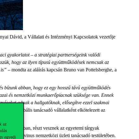
anyai Dávid, a Vállalati és Intézményi Kapcsolatok vezetője
i gyakorlatot – a stratégiai partnerségeink valódi
Hisszük, hogy az ilyen típusú együttműködések nemcsak az
 is”
– mondta az aláírás kapcsán Bruno van
Pottelsberghe
, a
 és bízunk abban, hogy ez egy hosszú távú együttműködés
a hazai és nemzetközi munkaerőpiacnak szüksége van. Ennek
zségeket adnak a hallgatóknak, elősegítve ezzel szakmai
a
Deloitte
globális tanácsadó vállalatként elkötelezett az
k az
 programjaiban, részt vesznek az egyetemi tárgyak
ulás
agukat a Corvinus nemzetközi üzleti tanácsadó testületében.
gy egyedi