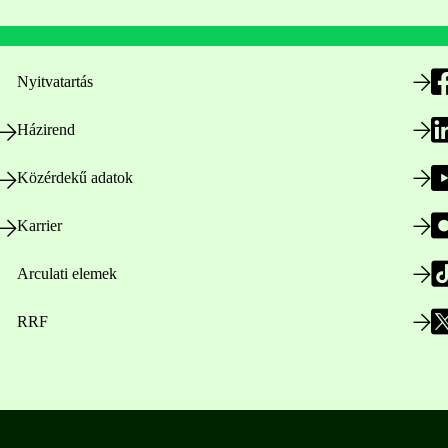
Nyitvatartás
Házirend
Közérdekű adatok
Karrier
Arculati elemek
RRF