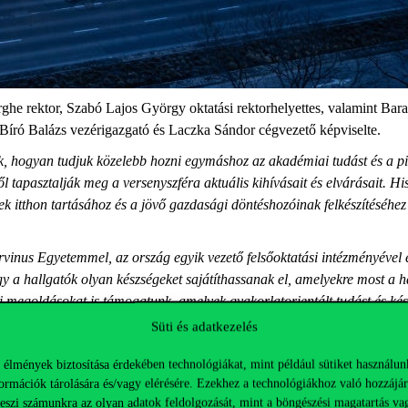
rghe
rektor, Szabó Lajos György oktatási rektorhelyettes, valamint Bar
író Balázs vezérigazgató és
Laczka
Sándor cégvezető képviselte.
 hogyan tudjuk közelebb hozni egymáshoz az akadémiai tudást és a piac
l tapasztalják meg a versenyszféra aktuális kihívásait és elvárásait. 
k itthon tartásához és a jövő gazdasági döntéshozóinak felkészítéséhez
vinus Egyetemmel, az ország egyik vezető felsőoktatási intézményével
gy a hallgatók olyan készségeket sajátíthassanak el, amelyekre most 
i megoldásokat is támogatunk, amelyek gyakorlatorientált tudást és kés
 Balázs, a
Deloitte
Magyarország vezérigazgatója és hozzátette, hogy 
Süti és adatkezelés
tt, világszerte számos egyetemmel ápol szoros együttműködést.
 élmények biztosítása érdekében technológiákat, mint például sütiket használun
ött a
Deloitte
tanácsadói vendégelőadásokat tartanak a Corvinus képzési
ormációk tárolására és/vagy elérésére. Ezekhez a technológiákhoz való hozzájár
ö
k
számára releváns tudásterület
javasolásával
, valamint képviseltetik m
teszi számunkra az olyan adatok feldolgozását, mint a böngészési magatartás va