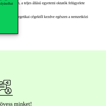
jektmunkákban
, a
teljes állású egyetemi oktatók felügyelete
olyásolhat
ortól és az energetikai cégektől kezdve egészen a nemzetközi
övess minket!