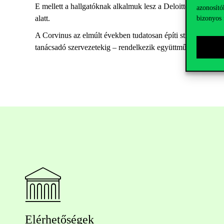
E mellett a hallgatóknak alkalmuk lesz a
Deloitte-tól
érkező 
azonosító
alatt
.
bizonyos 
A Corvinus az elmúlt években tudatosan építi stratégiai part
tanácsadó szervezetekig – rendelkezik együttműködési megá
Elérhetőségek