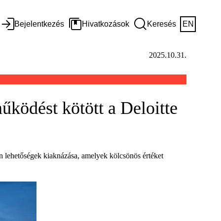
Bejelentkezés
Hivatkozások
Keresés
EN
2025.10.31.
működést kötött a Deloitte
n lehetőségek kiaknázása, amelyek kölcsönös értéket