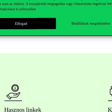
valós vállalati problémák megoldásában is részt venni, gyakorlati pro
k ezen az oldalon. A hozzájárulás megtagadása vagy visszavonása negatívan bef
funkciókat és jellemzőket.
nereinek hálózatát, és mára közel húsz vezető vállalattal – a bankszekt
Elfogad
Beállítások megtekintése
llapodással.
Hasznos linkek
K