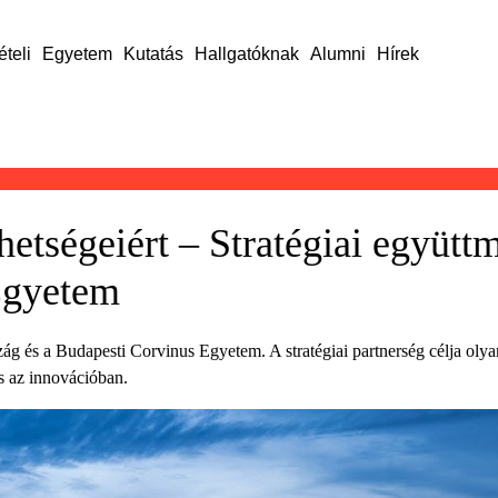
ételi
Egyetem
Kutatás
Hallgatóknak
Alumni
Hírek
ehetségeiért – Stratégiai együtt
Egyetem
g és a Budapesti Corvinus Egyetem. A stratégiai partnerség célja olya
s az innovációban.