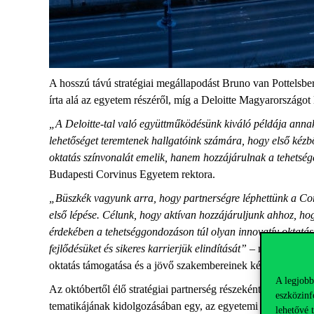
A hosszú távú stratégiai megállapodást Bruno van
Pottelsbe
írta alá az egyetem részéről, míg a
Deloitte
Magyarországot B
„A
Deloitte-tal
való együttműködésünk kiváló példája annak,
lehetőséget teremtenek hallgatóink számára, hogy első kézbő
oktatás színvonalát emelik, hanem hozzájárulnak a tehetsége
Budapesti Corvinus Egyetem rektora.
„Büszkék vagyunk arra, hogy partnerségre léphettünk a Cor
első lépése. Célunk, hogy aktívan hozzájáruljunk ahhoz, ho
érdekében a tehetséggondozáson túl olyan innovatív oktatás
fejlődésüket és sikeres karrierjük elindítását”
–
mondta Bíró
oktatás támogatása és a jövő szakembereinek képzése melle
A legjobb
A
z októbertől élő
stratégiai partnerség részeként többek köz
eszközinf
tematikájának kidolgozásában egy, a
z egyetemi
szakfelelős
lehetővé 