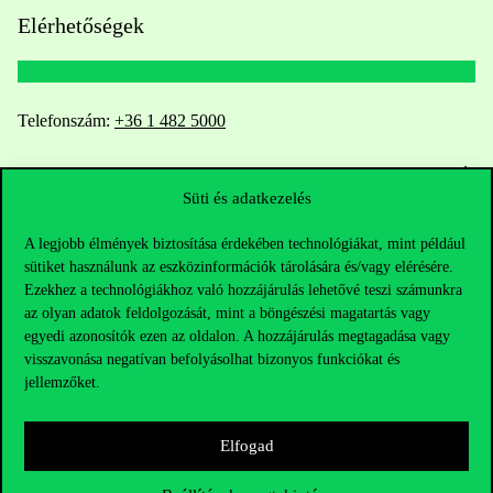
Elérhetőségek
Telefonszám:
+36 1 482 5000
Kérdésed van a felvételivel kapcsolatban?
Süti és adatkezelés
Oktatói elérhetőségek
A legjobb élmények biztosítása érdekében technológiákat, mint például
sütiket használunk az eszközinformációk tárolására és/vagy elérésére.
HUB jelenlegi hallgatóinknak
Ezekhez a technológiákhoz való hozzájárulás lehetővé teszi számunkra
az olyan adatok feldolgozását, mint a böngészési magatartás vagy
Sajtó:
press@uni-corvinus.hu
egyedi azonosítók ezen az oldalon. A hozzájárulás megtagadása vagy
visszavonása negatívan befolyásolhat bizonyos funkciókat és
jellemzőket.
Elfogad