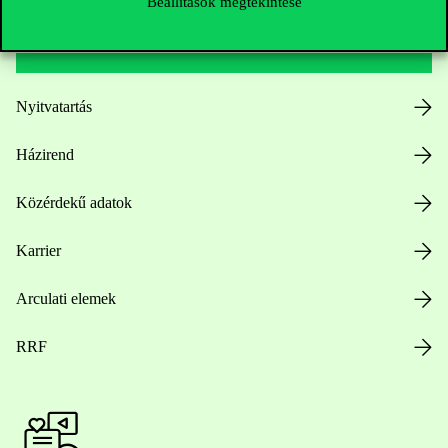
Beállítások megtekintése
Hasznos linkek
Nyitvatartás
Házirend
Közérdekű adatok
Karrier
Arculati elemek
RRF