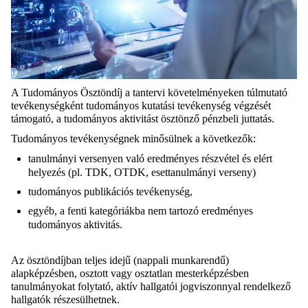
A Tudományos Ösztöndíj a tantervi követelményeken túlmutató
tevékenységként tudományos kutatási tevékenység végzését
támogató, a tudományos aktivitást ösztönző pénzbeli juttatás.
Tudományos tevékenységnek minősülnek a következők:
tanulmányi versenyen való eredményes részvétel és elért
helyezés (pl. TDK, OTDK, esettanulmányi verseny)
tudományos publikációs tevékenység,
egyéb, a fenti kategóriákba nem tartozó eredményes
tudományos aktivitás.
Az ösztöndíjban teljes idejű (nappali munkarendű)
alapképzésben, osztott vagy osztatlan mesterképzésben
tanulmányokat folytató, aktív hallgatói jogviszonnyal rendelkező
hallgatók részesülhetnek.