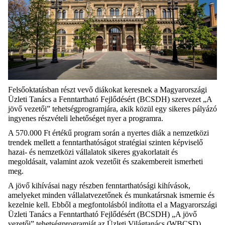
Felsőoktatásban részt vevő diákokat keresnek a Magyarországi
Üzleti Tanács a Fenntartható Fejlődésért (BCSDH) szervezet „A
jövő vezetői” tehetségprogramjára, akik közül egy sikeres pályázó
ingyenes részvételi lehetőséget nyer a programra.
A 570.000 Ft értékű program során a nyertes diák a nemzetközi
trendek mellett a fenntarthatóságot stratégiai szinten képviselő
hazai- és nemzetközi vállalatok sikeres gyakorlatait és
megoldásait, valamint azok vezetőit és szakembereit ismerheti
meg.
A jövő kihívásai nagy részben fenntarthatósági kihívások,
amelyeket minden vállalatvezetőnek és munkatársnak ismernie és
kezelnie kell. Ebből a megfontolásból indította el a Magyarországi
Üzleti Tanács a Fenntartható Fejlődésért (BCSDH) „A jövő
vezetői” tehetségprogramját az Üzleti Világtanács (WBCSD)