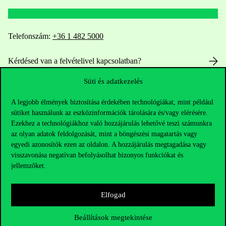
Telefonszám:
+36 1 482 5000
Kérdésed van a felvételivel kapcsolatban?
Süti és adatkezelés
Oktatói elérhetőségek
A legjobb élmények biztosítása érdekében technológiákat, mint például
HUB jelenlegi hallgatóinknak
sütiket használunk az eszközinformációk tárolására és/vagy elérésére.
Ezekhez a technológiákhoz való hozzájárulás lehetővé teszi számunkra
Sajtó:
press@uni-corvinus.hu
az olyan adatok feldolgozását, mint a böngészési magatartás vagy
egyedi azonosítók ezen az oldalon. A hozzájárulás megtagadása vagy
visszavonása negatívan befolyásolhat bizonyos funkciókat és
jellemzőket.
Elfogad
Hasznos linkek
Beállítások megtekintése