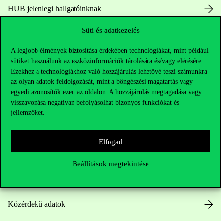
HUB jelenlegi hallgatóinknak
Süti és adatkezelés
Sajtó:
press@uni-corvinus.hu
A legjobb élmények biztosítása érdekében technológiákat, mint például
sütiket használunk az eszközinformációk tárolására és/vagy elérésére.
Ezekhez a technológiákhoz való hozzájárulás lehetővé teszi számunkra
az olyan adatok feldolgozását, mint a böngészési magatartás vagy
egyedi azonosítók ezen az oldalon. A hozzájárulás megtagadása vagy
visszavonása negatívan befolyásolhat bizonyos funkciókat és
jellemzőket.
Hasznos linkek
Elfogad
Nyitvatartás
Beállítások megtekintése
Házirend
Közérdekű adatok