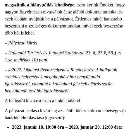
megszűnik a hiánypótlás lehetősége
, ezért kérjük Önöket, hogy
nagyon figyelmesen olvassátok át az alábbi dokumentumokat és
ezek alapján nyújtsák be a pályázatot. Érdemes minél hamarabb
beszerezni a szükséges dokumentumokat, mivel ezek beszerzése
több hét is lehet.
–
Pályázati kiírás
–
Hallgatói Térítési- és Juttatási Szabályzat 23. §; 27.§, 58.§ és
1.sz. melléklet 10) pont
–
4/2022. Oktatási Rektorhelyettesi Rendelkezés: A hallgatók
szociális helyzetének megállapításához benyújtandó
igazolásokról, valamint a kollégiumi felvételi eljárás során
benyújtandó további igazolásokról
A hallgatói kisokost
ezen a linken
találod.
A pályázat leadása kizárólag az alábbi időszakokban lehetséges (a
határidő elmulasztása jogvesztő):
2023. január 18. 10:00 óra – 2023. január 20. 12:00 óra: