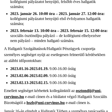
kollégiumi pályázatot benyújtó, felsőbb éves hallgatók
számára;
2023. január 26. 10:00 óra – 2023. január 27. 12:00 óra:
kollégiumi pályázatot benyújtó első évfolyamos hallgatók
számára;
2023. február 13. 10:00 óra – 2023. február 15. 12:00 óra:
szociális ösztöndíjra pályázó – de kollégiumi elhelyezésre
nem pályázó – minden hallgató számára.
A Hallgatói Szolgáltatások/Hallgatói Pénzügyek csoportja
személyes segítséget nyújt az esetlegesen felmerülő kérdésekben
az alábbi időpontokban:
2023.01.16-2023.01.19.
9.00-16.00 óráig
2023.02.06-2023.02.09.
9.00-16.00 óráig
2023.02.13-2023.02.15.
9.00-16.00 óráig
Emellett segítséget kérhettek kollegáinktól az
osztondij@uni-
corvinus.hu
e-mail címen és a bírálatot végző Hallgatói Szociális
Bizottságtól a
hszb@uni-corvinus.hu
e-mail címen is.
Január 16-án elindult a Hallgatói Térben a személyes tanácsadás a