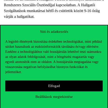
Rendszeres Szociális Ösztöndíjjal kapcsolatban. A Hallgatói
Szolgáltatások munkatársai hétfő és csütörtök között 9-16 óráig
várják a hallgatókat.
Süti és adatkezelés
A legjobb élmények biztosítása érdekében technológiákat, mint például
sütiket használunk az eszközinformációk tárolására és/vagy elérésére.
Ezekhez a technológiákhoz való hozzájárulás lehetővé teszi számunkra
az olyan adatok feldolgozását, mint a böngészési magatartás vagy
egyedi azonosítók ezen az oldalon. A hozzájárulás megtagadása vagy
visszavonása negatívan befolyásolhat bizonyos funkciókat és
jellemzőket.
Elfogad
Elérhetőségek
Beállítások megtekintése