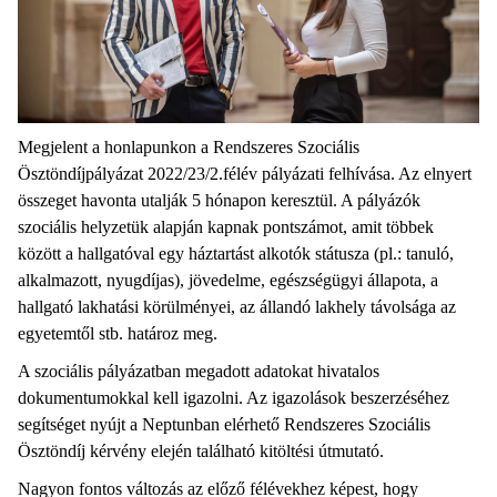
Megjelent a honlapunkon a Rendszeres Szociális
Ösztöndíjpályázat 2022/23/2.félév pályázati felhívása. Az elnyert
összeget havonta utalják 5 hónapon keresztül. A pályázók
szociális helyzetük alapján kapnak pontszámot, amit többek
között a hallgatóval egy háztartást alkotók státusza (pl.: tanuló,
alkalmazott, nyugdíjas), jövedelme, egészségügyi állapota, a
hallgató lakhatási körülményei, az állandó lakhely távolsága az
egyetemtől stb. határoz meg.
A szociális pályázatban megadott adatokat hivatalos
dokumentumokkal kell igazolni. Az igazolások beszerzéséhez
segítséget nyújt a Neptunban elérhető Rendszeres Szociális
Ösztöndíj kérvény elején található kitöltési útmutató.
Nagyon fontos változás az előző félévekhez képest, hogy