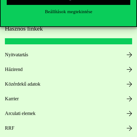
Beállítások megtekintése
Hasznos linkek
Nyitvatartás
Házirend
Közérdekű adatok
Karrier
Arculati elemek
RRF