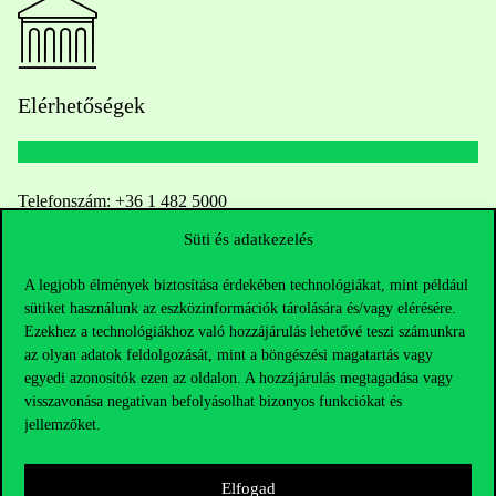
Elérhetőségek
Telefonszám:
+36 1 482 5000
Süti és adatkezelés
Kérdésed van a felvételivel kapcsolatban?
A legjobb élmények biztosítása érdekében technológiákat, mint például
Oktatói elérhetőségek
sütiket használunk az eszközinformációk tárolására és/vagy elérésére.
Ezekhez a technológiákhoz való hozzájárulás lehetővé teszi számunkra
az olyan adatok feldolgozását, mint a böngészési magatartás vagy
HUB jelenlegi hallgatóinknak
egyedi azonosítók ezen az oldalon. A hozzájárulás megtagadása vagy
visszavonása negatívan befolyásolhat bizonyos funkciókat és
Sajtó:
press@uni-corvinus.hu
jellemzőket.
Elfogad