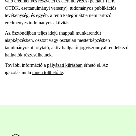
való eredményes részvétel és elért helyezés (például TDK,
OTDK, esettanulmányi verseny), tudományos publikációs
tevékenység, és egyéb, a fenti kategóriákba nem tartozó
eredményes tudományos aktivitás.
Az ösztöndíjban teljes idejű (nappali munkarendű)
alapképzésben, osztott vagy osztatlan mesterképzésben
tanulmányokat folytató, aktív hallgatói jogviszonnyal rendelkező
hallgatók részesülhetnek.
További információ a
pályázati kiírásban
érhető el. Az
igazolásminta
innen tölthető le
.