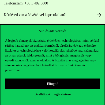
Telefonszám:
+36 1 482 5000
Kérdésed van a felvételivel kapcsolatban?
Oktatói elérhetőségek
Süti és adatkezelés
HUB jelenlegi hallgatóinknak
A legjobb élmények biztosítása érdekében technológiákat, mint például
sütiket használunk az eszközinformációk tárolására és/vagy elérésére.
Sajtó:
press@uni-corvinus.hu
Ezekhez a technológiákhoz való hozzájárulás lehetővé teszi számunkra
az olyan adatok feldolgozását, mint a böngészési magatartás vagy
egyedi azonosítók ezen az oldalon. A hozzájárulás megtagadása vagy
visszavonása negatívan befolyásolhat bizonyos funkciókat és
jellemzőket.
Elfogad
Hasznos linkek
Beállítások megtekintése