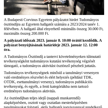
A Budapesti Corvinus Egyetem pályázatot hirdet Tudományos
ösztöndíjra az Egyetem hallgatói számára a 2023/2024 tanév 1.
félévében. A hallgató által elnyerhető minimális összeg 30.000 Ft,
maximális összeg 200.000 Ft.
A pályázati időszak 2023. január 8. 10:00 órától kezdődik. A
pályázat benyújtásának határideje 2023. január 12. 12:00
óra.
A Tudományos Ösztöndíj a tantervi követelményeken túlmutató
tevékenységként tudományos kutatási tevékenység végzését
támogató, a tudományos aktivitást ösztönző pénzbeli juttatás.
Tudományos tevékenységnek minősül a tanulmányi versenyen
való eredményes részvétel és elért helyezés (például TDK,
OTDK, esettanulmányi verseny), tudományos publikációs
tevékenység, és egyéb, a fenti kategóriákba nem tartozó
eredményes tudományos aktivitás.
Az ösztöndíjban teljes idejű (nappali munkarendű)
alapképzésben, osztott vagy osztatlan mesterképzésben
tanulmányokat folytató, aktív hallgatói jogviszonnyal rendelkező