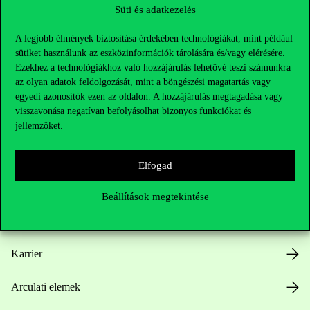
Süti és adatkezelés
A legjobb élmények biztosítása érdekében technológiákat, mint például
sütiket használunk az eszközinformációk tárolására és/vagy elérésére.
Ezekhez a technológiákhoz való hozzájárulás lehetővé teszi számunkra
az olyan adatok feldolgozását, mint a böngészési magatartás vagy
Hasznos linkek
egyedi azonosítók ezen az oldalon. A hozzájárulás megtagadása vagy
visszavonása negatívan befolyásolhat bizonyos funkciókat és
jellemzőket.
Nyitvatartás
Elfogad
Házirend
Beállítások megtekintése
Közérdekű adatok
Karrier
Arculati elemek