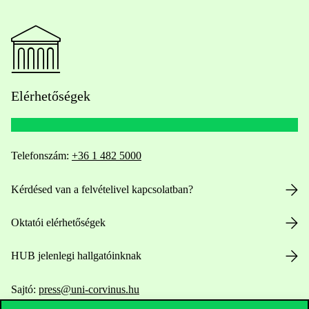
Elérhetőségek
Telefonszám:
+36 1 482 5000
Kérdésed van a felvételivel kapcsolatban?
Oktatói elérhetőségek
HUB jelenlegi hallgatóinknak
Sajtó:
press@uni-corvinus.hu