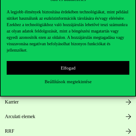
A legjobb élmények biztosítása érdekében technológiákat, mint például
sütiket használunk az eszközinformációk tárolására és/vagy elérésére.
Ezekhez a technológiákhoz való hozzájárulás lehetővé teszi számunkra
az olyan adatok feldolgozását, mint a böngészési magatartás vagy
Hasznos linkek
egyedi azonosítók ezen az oldalon. A hozzájárulás megtagadása vagy
visszavonása negatívan befolyásolhat bizonyos funkciókat és
jellemzőket.
Nyitvatartás
Elfogad
Házirend
Beállítások megtekintése
Közérdekű adatok
Karrier
Arculati elemek
RRF