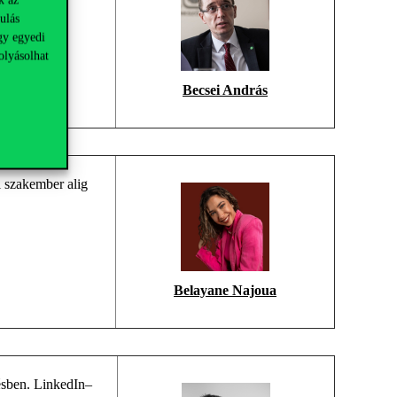
ulás
gy egyedi
olyásolhat
Becsei András
l
szakember a
lig
Belayane Najoua
ésben.
LinkedIn
–