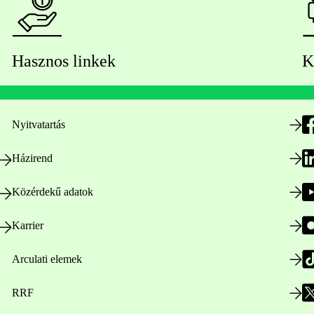
Hasznos linkek
K
Nyitvatartás
Házirend
Közérdekű adatok
Karrier
Arculati elemek
RRF