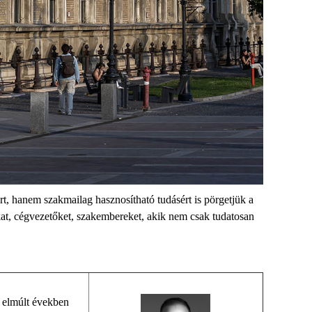
rt
,
hanem szakmailag hasznosítható tudásért
is
pörgetjük a
kat, cégvezetők
et
, szakemberek
et, akik nem csak
tudatosan
 elmúlt években