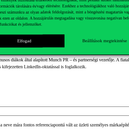
ra pedig kiemelkedően magas interakció érkezik.
ormációk tárolására és/vagy elérésére. Ezekhez a technológiákhoz való hozzájár
teszi számunkra az olyan adatok feldolgozását, mint a böngészési magatartás va
k ezen az oldalon. A hozzájárulás megtagadása vagy visszavonása negatívan bef
funkciókat és jellemzőket.
Elfogad
Beállítások megtekintése
nusos
diákok
által
alapított
Munch
PR – és partnerségi vezetője.
A fiata
 kifejezetten
LinkedIn
-oktatással is
f
oglalkozik.
a
neve mára fontos
referenciaponttá vált az üzleti
személyes
márka
épít