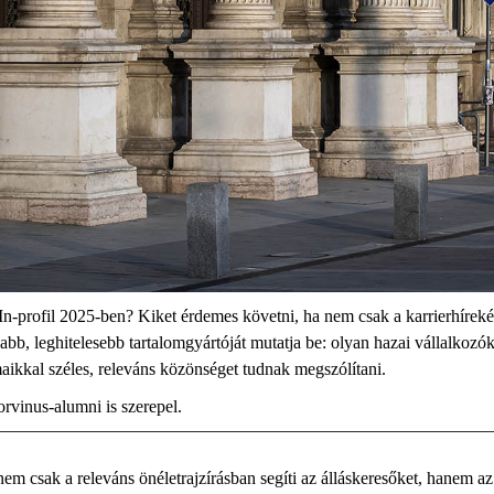
In
-profil 2025-ben?
Kiket érdemes követni, ha nem csak
a karrierhírek
é
abb, leghitelesebb tartalomgyártóját mutatja be
: olyan
hazai vállalkozó
maikkal
széles, releváns közönséget tudnak megszólítani.
rvinus-
alumni
is szerepel.
em csak a releváns önéletrajzírásban segíti az álláskeresőket, ha
nem az