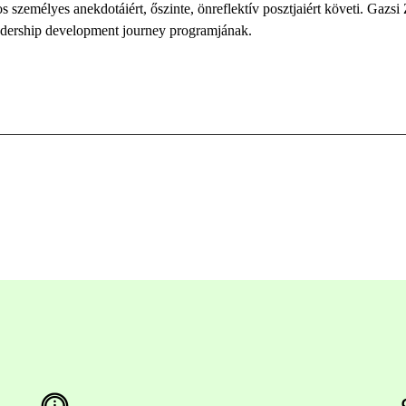
os
személyes
anekdotái
ért,
őszinte
, önreflektív posztjaiért követi.
Gazsi 
adership
development
journey
programjának.