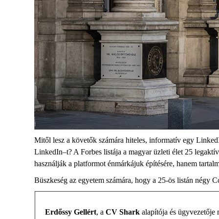
Mitől lesz
a követők számára hiteles, informatív egy
Linked
L
inkedIn
–
t?
A Forbes
listája a magyar üzleti élet
25 legaktív
használják a platformot énmárkájuk építésére,
hanem
tartal
Büszkeség az egyetem számára, hogy a 25-ös listán
négy Co
Erdőssy
Gellért
, a
CV
Shark
alapító
ja és ügyvezetője
n