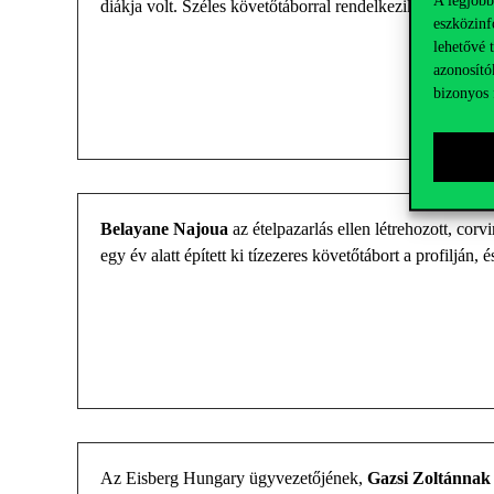
diákja volt. Széles köve
tőtáborral rendelkezik, posztjai
eszközinf
lehetővé 
azonosító
bizonyos 
Belayane
Najoua
az ételpazarlás ellen
létrehozott
,
cor
vi
egy év alatt épített ki
tízezeres
követőtábort
a
profilján
,
és
Az
Eisberg
Hungary ügyvezetőjének,
Gazsi Zoltán
nak