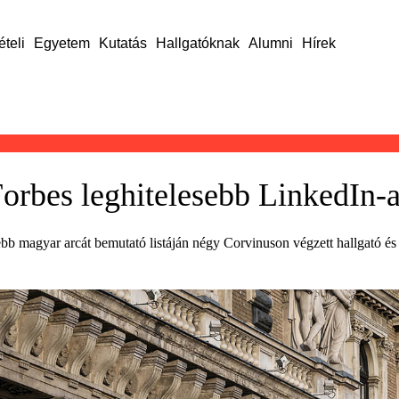
ételi
Egyetem
Kutatás
Hallgatóknak
Alumni
Hírek
orbes leghitelesebb LinkedIn-ar
ebb magyar arcát bemutató listáján négy Corvinuson végzett hallgató 