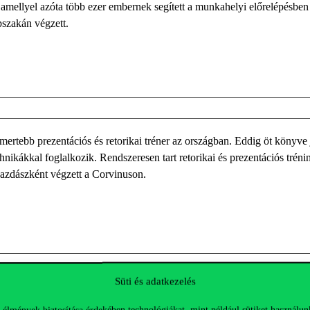
, am
el
l
yel
azóta több eze
r embernek segített a munkahelyi
előrelépésben
pszakán
végzett
.
mertebb prezentációs és retorikai tréner az országban.
Eddig öt könyve 
hnikákkal foglalkozi
k. Rendszeresen tart retorikai és prezentációs tréni
zdászként végzett a
Corvinuson
.
Süti és adatkezelés
zett vezérigazgató-helyettese
,
a Magyar Bankszövetség
alelnöke
is a 
 élmények biztosítása érdekében technológiákat, mint például sütiket használun