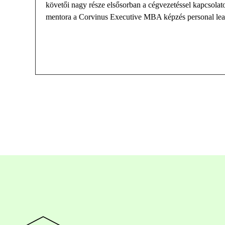
k
övetői
nagy része
elsősorban a cégvezetéssel kapcsolat
mentora a Corvinus
Executive
MBA
képzés
personal
le