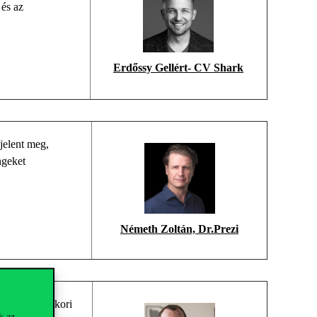
és az
Erdőssy Gellért- CV Shark
jelent meg
,
ngeket
Németh Zoltán, Dr.Prezi
Corvinus egykori
k az