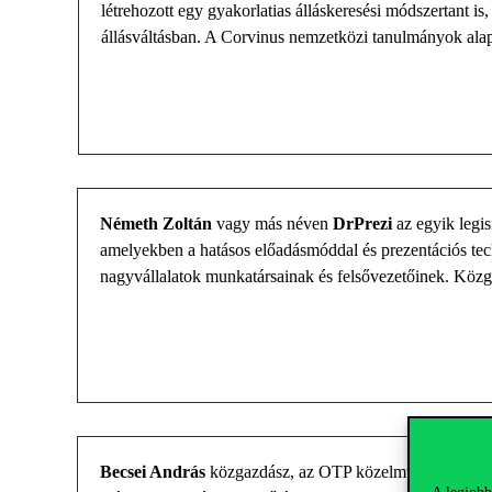
létrehozott egy gyakorlatias álláskeresési módszertant is
állásváltásban.
A
Corvinus nemzetközi tanulmányok
ala
Németh Zoltán
vagy más néven
DrPrezi
az egyik legis
amelyekben a hatásos előadásmóddal és prezentációs tec
nagyvállalatok munkatársainak és felsővezetőinek.
Közga
Becsei András
közgazdász
, az OTP
közelmúltban
kineve
A legjobb