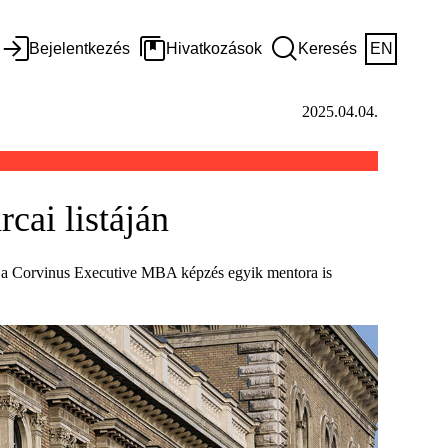
Bejelentkezés
Hivatkozások
Keresés
EN
2025.04.04.
cai listáján
és a Corvinus Executive MBA képzés egyik mentora is