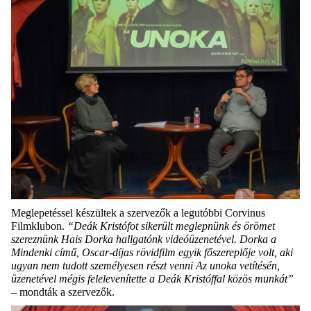
Meglepetéssel készültek a szervezők a legutóbbi Corvinus
Filmklubon.
“Deák Kristófot sikerült meglepnünk és örömet
szereznünk Hais Dorka hallgatónk videóüzenetével. Dorka a
Mindenki című, Oscar-díjas rövidfilm egyik főszereplője volt, aki
ugyan nem tudott személyesen részt venni Az unoka vetítésén,
üzenetével mégis felelevenítette a Deák Kristóffal közös munkát”
– mondták a szervezők.