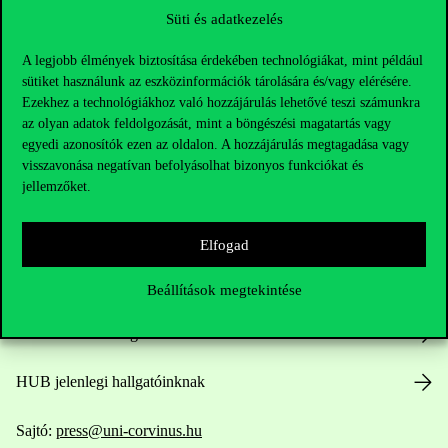
Süti és adatkezelés
A legjobb élmények biztosítása érdekében technológiákat, mint például
sütiket használunk az eszközinformációk tárolására és/vagy elérésére.
Ezekhez a technológiákhoz való hozzájárulás lehetővé teszi számunkra
az olyan adatok feldolgozását, mint a böngészési magatartás vagy
egyedi azonosítók ezen az oldalon. A hozzájárulás megtagadása vagy
Elérhetőségek
visszavonása negatívan befolyásolhat bizonyos funkciókat és
jellemzőket.
Telefonszám:
+36 1 482 5000
Elfogad
Kérdésed van a felvételivel kapcsolatban?
Beállítások megtekintése
Oktatói elérhetőségek
HUB jelenlegi hallgatóinknak
Sajtó:
press@uni-corvinus.hu