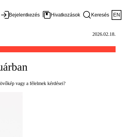
Bejelentkezés
Hivatkozások
Keresés
EN
2026.02.18.
uárban
 jövőkép vagy a félelmek kérdései?