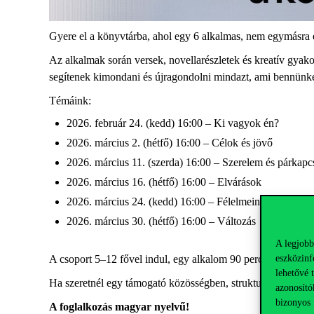
Gyere el a könyvtárba, ahol egy 6 alkalmas, nem egymásra é
Az alkalmak során versek, novellarészletek és kreatív gya
segítenek kimondani és újragondolni mindazt, ami bennünket
Témáink:
2026. február 24. (kedd) 16:00 – Ki vagyok én?
2026. március 2. (hétfő) 16:00 – Célok és jövő
2026. március 11. (szerda) 16:00 – Szerelem és párkapc
2026. március 16. (hétfő) 16:00 – Elvárások
2026. március 24. (kedd) 16:00 – Félelmeink
2026. március 30. (hétfő) 16:00 – Változás
A legjobb
eszközinf
A csoport 5–12 fővel indul, egy alkalom 90 perces. Az egye
lehetővé 
Ha szeretnél egy támogató közösségben, strukturált keretek 
azonosító
bizonyos 
A foglalkozás magyar nyelvű!