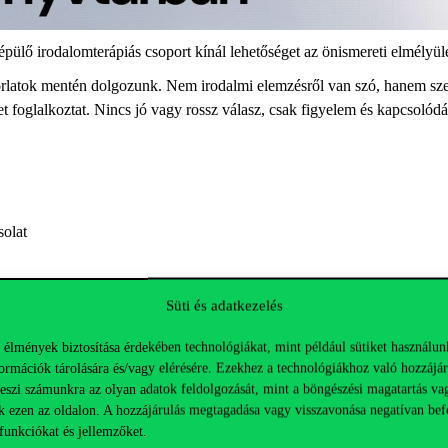
pülő irodalomterápiás csoport kínál lehetőséget az önismereti elmélyül
korlatok mentén dolgozunk. Nem irodalmi elemzésről van szó, hanem sz
 foglalkoztat. Nincs jó vagy rossz válasz, csak figyelem és kapcsolód
solat
Süti és adatkezelés
 élmények biztosítása érdekében technológiákat, mint például sütiket használun
ormációk tárolására és/vagy elérésére. Ezekhez a technológiákhoz való hozzájár
s alkalmak külön is látogathatók.
teszi számunkra az olyan adatok feldolgozását, mint a böngészési magatartás va
között foglalkozni a számodra fontos kérdésekkel, várjuk jelentkezésed
k ezen az oldalon. A hozzájárulás megtagadása vagy visszavonása negatívan bef
funkciókat és jellemzőket.