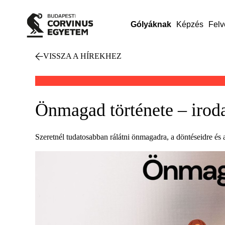
Gólyáknak
Képzés
Felv
VISSZA A HÍREKHEZ
Önmagad története – iroda
Szeretnél tudatosabban rálátni önmagadra, a döntéseidre és 