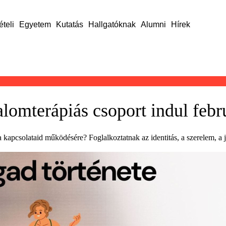
ételi
Egyetem
Kutatás
Hallgatóknak
Alumni
Hírek
lomterápiás csoport indul febr
a kapcsolataid működésére? Foglalkoztatnak az identitás, a szerelem, a