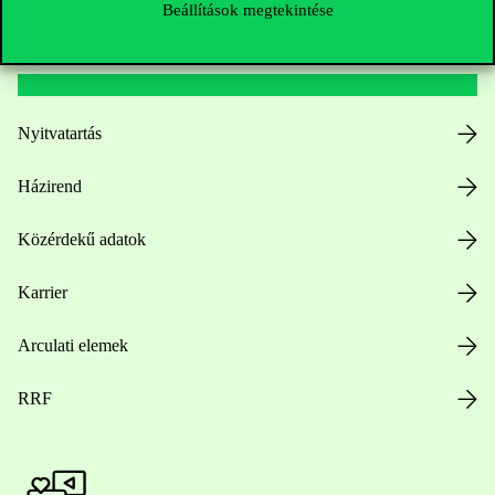
Beállítások megtekintése
Hasznos linkek
Nyitvatartás
Házirend
Közérdekű adatok
Karrier
Arculati elemek
RRF