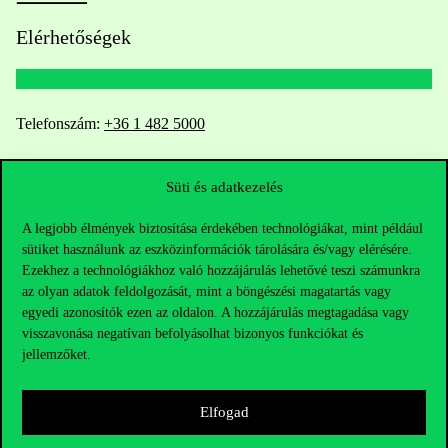
Elérhetőségek
Telefonszám:
+36 1 482 5000
Kérdésed van a felvételivel kapcsolatban?
Süti és adatkezelés
Oktatói elérhetőségek
A legjobb élmények biztosítása érdekében technológiákat, mint például
sütiket használunk az eszközinformációk tárolására és/vagy elérésére.
HUB jelenlegi hallgatóinknak
Ezekhez a technológiákhoz való hozzájárulás lehetővé teszi számunkra
az olyan adatok feldolgozását, mint a böngészési magatartás vagy
egyedi azonosítók ezen az oldalon. A hozzájárulás megtagadása vagy
Sajtó:
press@uni-corvinus.hu
visszavonása negatívan befolyásolhat bizonyos funkciókat és
jellemzőket.
Elfogad