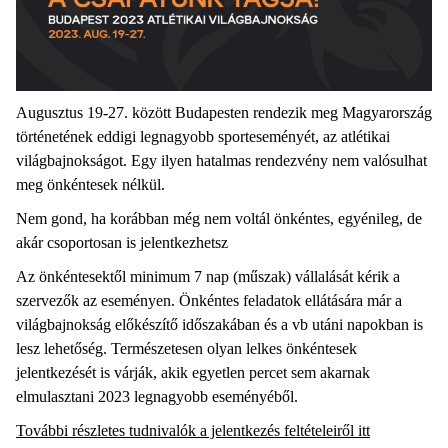
Augusztus 19-27. között Budapesten rendezik meg Magyarország
történetének eddigi legnagyobb sporteseményét, az atlétikai
világbajnokságot. Egy ilyen hatalmas rendezvény nem valósulhat
meg önkéntesek nélkül.
Nem gond, ha korábban még nem voltál önkéntes, egyénileg, de
akár csoportosan is jelentkezhetsz
Az önkéntesektől minimum 7 nap (műszak) vállalását kérik a
szervezők az eseményen. Önkéntes feladatok ellátására már a
világbajnokság előkészítő időszakában és a vb utáni napokban is
lesz lehetőség. Természetesen olyan lelkes önkéntesek
jelentkezését is várják, akik egyetlen percet sem akarnak
elmulasztani 2023 legnagyobb eseményéből.
További részletes tudnivalók a jelentkezés feltételeiről itt