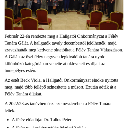
Február 22-én rendezte meg a Hallgatói Önkormányzat a Félév
Tanára Gálát. A hallgatók tavaly decembertől jelölhették, majd
szavazhatták meg kedvenc oktatóikat a Félév Tanára Választáson.
A Gálán az őszi félév negyven legkiválóbb tanára nyolc
különböző kategóriában vehette át okleveleit és díjait az
ünnepélyes estén.
Az estét Beck Viola, a Hallgatói Önkormányzat elnöke nyitotta
meg, majd több fellépő színesítette a műsort. Ezután adták át a
Félév Tanára díjakat.
A 2022/23-as tanévben őszi szemeszterében a Félév Tanárai
lettek:
A félév előadója: Dr. Tallos Péter
A félév gyakorlatvezetője: Madari Zoltán