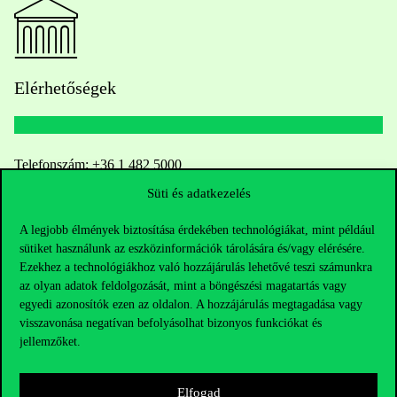
Elérhetőségek
Telefonszám:
+36 1 482 5000
Süti és adatkezelés
Kérdésed van a felvételivel kapcsolatban?
A legjobb élmények biztosítása érdekében technológiákat, mint például
sütiket használunk az eszközinformációk tárolására és/vagy elérésére.
Oktatói elérhetőségek
Ezekhez a technológiákhoz való hozzájárulás lehetővé teszi számunkra
az olyan adatok feldolgozását, mint a böngészési magatartás vagy
HUB jelenlegi hallgatóinknak
egyedi azonosítók ezen az oldalon. A hozzájárulás megtagadása vagy
visszavonása negatívan befolyásolhat bizonyos funkciókat és
Sajtó:
press@uni-corvinus.hu
jellemzőket.
Elfogad