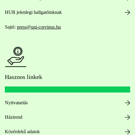
HUB jelenlegi hallgatóinknak
Sajtó:
press@uni-corvinus.hu
Hasznos linkek
Nyitvatartás
Házirend
Közérdekű adatok