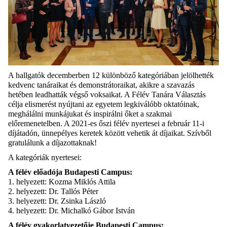
A hallgatók decemberben 12 különböző kategóriában jelölhették
kedvenc tanáraikat és demonstrátoraikat, akikre a szavazás
hetében leadhatták végső voksaikat. A Félév Tanára Választás
célja elismerést nyújtani az egyetem legkiválóbb oktatóinak,
meghálálni munkájukat és inspirálni őket a szakmai
előremenetelben. A 2021-es őszi félév nyertesei a február 11-i
díjátadón, ünnepélyes keretek között vehetik át díjaikat. Szívből
gratulálunk a díjazottaknak!
A kategóriák nyertesei:
A félév előadója Budapesti Campus:
1. helyezett: Kozma Miklós Attila
2. helyezett: Dr. Tallós Péter
3. helyezett: Dr. Zsinka László
4. helyezett: Dr. Michalkó Gábor István
A félév gyakorlatvezetője Budapesti Campus: