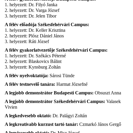
1. helyezett: Dr. Filyó Janka
2. helyezett: Dr. Varga József
3. helyezett: Dr. Jelen Tibor
A félév előadója Székesfehérvári Campus:
1. helyezett: Dr. Keller Krisztina
2. helyezett: Plósz Dániel János
3. helyezett: Ráti József
A félév gyakorlatvezetője Székesfehérvári Campus:
1. helyezett: Dr. Székács Péterné
2. helyezett: Blaskovics Bálint
3. helyezett: Kynsburg Zoltán
A félév nyelvoktatója:
Sárosi Tünde
A félév testnevelő tanára:
Harmat Józsefné
A legjobb demonstrátor Budapesti Campus:
Obsuszt Anna
A legjobb demonstrátor Székesfehérvári Campus:
Valasek
Vivien
A legkedvesebb oktató:
Dr. Palágyi Zoltán
A legkreatívabb kurzust tartó tanár:
Czmarkó János Gergő
A legviccesebb oktató:
Dr. Misz József