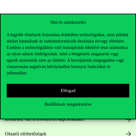
Süti és adatkezelés
A legjobb élmények biztosítása érdekében technológiákat, mint például
sütiket használunk az eszközinformációk tárolására és/vagy elérésére.
Ezekhez a technológiákhoz való hozzájárulás lehetővé teszi számunkra
az olyan adatok feldolgozását, mint a böngészési magatartás vagy
egyedi azonosítók ezen az oldalon. A hozzájárulás megtagadása vagy
visszavonása negatívan befolyásolhat bizonyos funkciókat és
jellemzőket.
Elérhetőségek
Elfogad
Beállítások megtekintése
Telefonszám:
+36 1 482 5000
Kérdésed van a felvételivel kapcsolatban?
Oktatói elérhetőségek