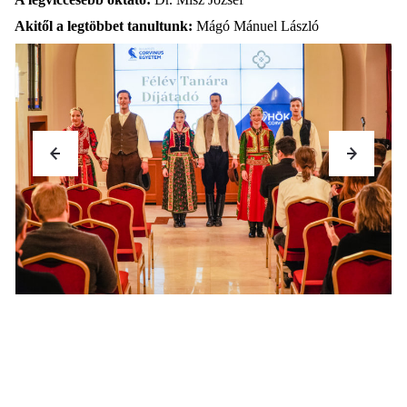
Akitől a legtöbbet tanultunk:
Mágó Mánuel László