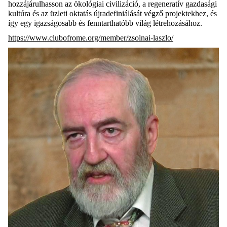
hozzájárulhasson az ökológiai civilizáció, a regeneratív gazdasági
kultúra és az üzleti oktatás
újradefiniálását
végző projektekhez, és
így egy igazságosabb és fenntarthatóbb világ létrehozásához.
https://www.clubofrome.org/member/zsolnai-laszlo/