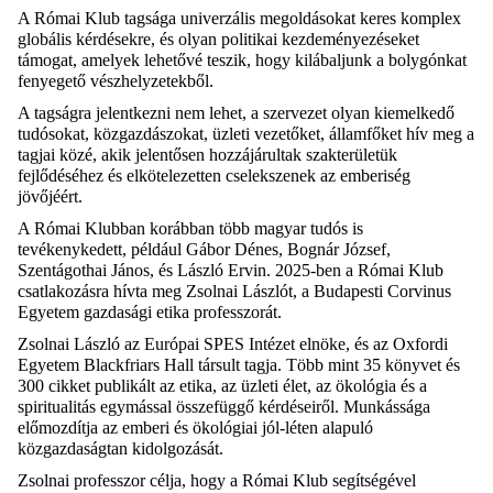
A Római Klub tagsága univerzális megoldásokat keres komplex
globális kérdésekre, és olyan politikai kezdeményezéseket
támogat, amelyek lehetővé teszik, hogy kilábaljunk a bolygónkat
fenyegető vészhelyzetekből.
A tagságra jelentkezni nem lehet, a szervezet olyan kiemelkedő
tudósokat, közgazdászokat, üzleti vezetőket, államfőket hív meg a
tagjai közé, akik jelentősen hozzájárultak szakterületük
fejlődéséhez és elkötelezetten
cselekszenek
az emberiség
jövőjéért.
A Római Klubban korábban több magyar tudós is
tevékenykedett, például Gábor Dénes, Bognár József,
Szentágothai
János, és László Ervin. 2025-ben a Római Klub
csatlakozásra hívta meg Zsolnai Lászlót, a Budapesti Corvinus
Egyetem gazdasági etika professzorát.
Zsolnai László az Európai SPES Intézet elnöke, és az Oxfordi
Egyetem
Blackfriars
Hall társult tagja. Több mint 35 könyvet és
300 cikket publikált az etika, az üzleti élet, az ökológia és a
spiritualitás egymással összefüggő kérdéseiről. Munkássága
előmozdítja az emberi és ökológiai jól-léten alapuló
közgazdaságtan kidolgozását.
Zsolnai professzor célja, hogy a Római Klub segítségével