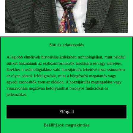
Süti és adatkezelés
A legjobb élmények biztosítása érdekében technológiákat, mint például
sütiket használunk az eszközinformációk tárolására és/vagy elérésére.
Ezekhez a technológiákhoz való hozzájárulás lehetővé teszi számunkra
az olyan adatok feldolgozását, mint a böngészési magatartás vagy
egyedi azonosítók ezen az oldalon. A hozzájárulás megtagadása vagy
visszavonása negatívan befolyásolhat bizonyos funkciókat és
jellemzőket.
Elfogad
Elérhetőségek
Beállítások megtekintése