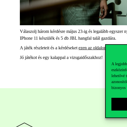
Válaszolj három kérdésre május 23-ig és legalább egyszer n
IPhone 11 készülék és 5 db JBL hangfal talál gazdára.
A játék részleteit és a kérdéseket
ezen az oldalon találod.
Jó játékot és egy kalappal a vizsgaidőszakhoz!
A legjobb
eszközinf
lehetővé 
azonosító
bizonyos 