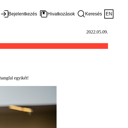
Bejelentkezés
Hivatkozások
Keresés
EN
2022.05.09.
hangfal egyikét!