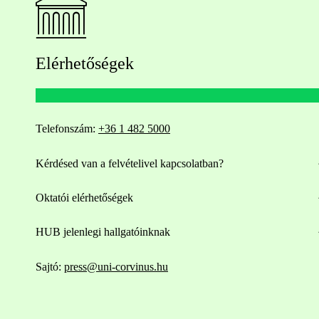
Elérhetőségek
Telefonszám:
+36 1 482 5000
Kérdésed van a felvételivel kapcsolatban?
Oktatói elérhetőségek
HUB jelenlegi hallgatóinknak
Sajtó:
press@uni-corvinus.hu