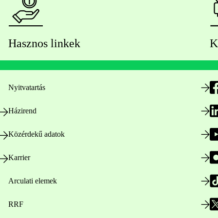
Hasznos linkek
K
Nyitvatartás
Házirend
Közérdekű adatok
Karrier
Arculati elemek
RRF