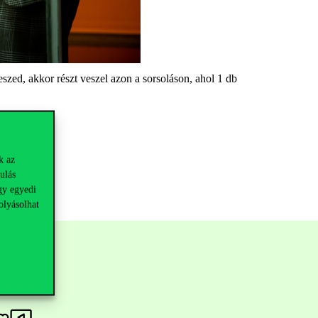
zed, akkor részt veszel azon a sorsoláson, ahol 1 db
k az
ulás
gy egyedi
olyásolhat