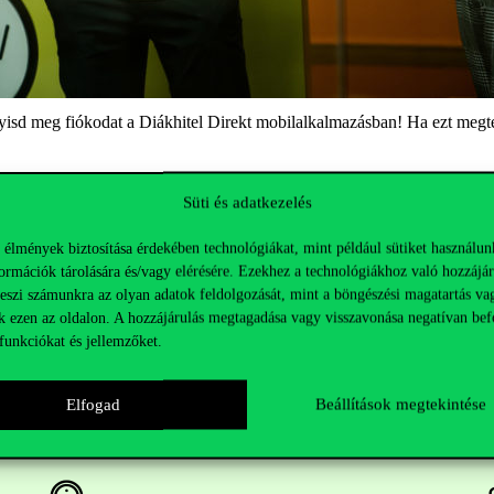
yisd meg fiókodat a Diákhitel Direkt mobilalkalmazásban! Ha ezt megtes
Süti és adatkezelés
 élmények biztosítása érdekében technológiákat, mint például sütiket használun
ormációk tárolására és/vagy elérésére. Ezekhez a technológiákhoz való hozzájár
teszi számunkra az olyan adatok feldolgozását, mint a böngészési magatartás va
k ezen az oldalon. A hozzájárulás megtagadása vagy visszavonása negatívan bef
funkciókat és jellemzőket.
Elfogad
Beállítások megtekintése