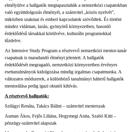
elmélyülve a hallgatók megtapasztalták a nemzetközi csapatokban
való együttdolgozás élményét, a számvitel „közös nyelvét”,
miközben szakmai és emberi kapcsolatok szövődtek. És történt
mindez vidáman, lazán, gyönyörű környezetben, hasonló
érdeklődésű társakkal körülvéve, kulturális programokkal
tűzdelve.
Az Intensive Study Program a résztvevő nemzetközi mentor-tanár
csapatnak is maradandó élményt jelentett. A hallgatók
érdeklődését megragadó, nemzetközi környezetben érvényes
esettanulmányok kidolgozása mindig izgalmas csapatmunka. A
változatos módszerek, a különböző tanulmányi hátterű hallgatók
mentorálása pedig igazi oktatói kihívás.
A résztvevő hallgatók:
Szilágyi Renáta, Takács Bálint – számvitel mesterszak
Auman Ákos, Fejős Liliána, Hegymegi Anita, Szabó Kitti –
pénzügy-számvitel alapszak