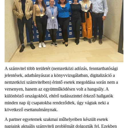
A számvitel több területét (nemzetközi adózás, fenntarthatósági
jelentések, adatbányászat a könyvvizsgálatban, digitalizáció a
nemzetközi számvitelben) érintő esetek megoldása során nem a
versenyen, hanem az együttműködésen volt a hangsúly. A
különböző országokból, eltérő tudásszinttel érkező hallgatók
minden nap új csapatokba rendeződtek, úgy vágtak neki a
következő esettanulmánynak.
A partner egyetemek szakmai műhelyeiben készült esetek
napjaink aktuális számviteli problémáit dolgozták fel. Ezekben