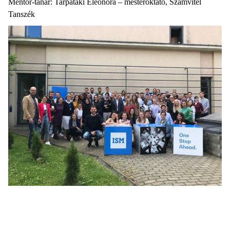
Mentor-tanár: Tarpataki Eleonóra – mesteroktató, Számvitel
Tanszék