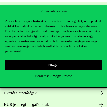
Süti és adatkezelés
A legjobb élmények biztosítása érdekében technológiákat, mint például
sütiket használunk az eszközinformációk tárolására és/vagy elérésére.
Ezekhez a technológiákhoz való hozzájárulás lehetővé teszi számunkra
az olyan adatok feldolgozását, mint a böngészési magatartás vagy
egyedi azonosítók ezen az oldalon. A hozzájárulás megtagadása vagy
visszavonása negatívan befolyásolhat bizonyos funkciókat és
Elérhetőségek
jellemzőket.
Elfogad
Telefonszám:
+36 1 482 5000
Beállítások megtekintése
Kérdésed van a felvételivel kapcsolatban?
Oktatói elérhetőségek
HUB jelenlegi hallgatóinknak