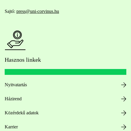
Sajtó:
press@uni-corvinus.hu
Hasznos linkek
Nyitvatartás
Házirend
Közérdekű adatok
Karrier