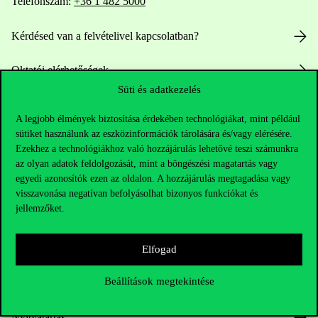
Telefonszám:
+36 1 482 5000
Kérdésed van a felvételivel kapcsolatban?
Oktatói elérhetőségek
Süti és adatkezelés
HUB jelenlegi hallgatóinknak
A legjobb élmények biztosítása érdekében technológiákat, mint például
sütiket használunk az eszközinformációk tárolására és/vagy elérésére.
Sajtó:
press@uni-corvinus.hu
Ezekhez a technológiákhoz való hozzájárulás lehetővé teszi számunkra
az olyan adatok feldolgozását, mint a böngészési magatartás vagy
egyedi azonosítók ezen az oldalon. A hozzájárulás megtagadása vagy
visszavonása negatívan befolyásolhat bizonyos funkciókat és
jellemzőket.
Elfogad
Hasznos linkek
Beállítások megtekintése
Nyitvatartás