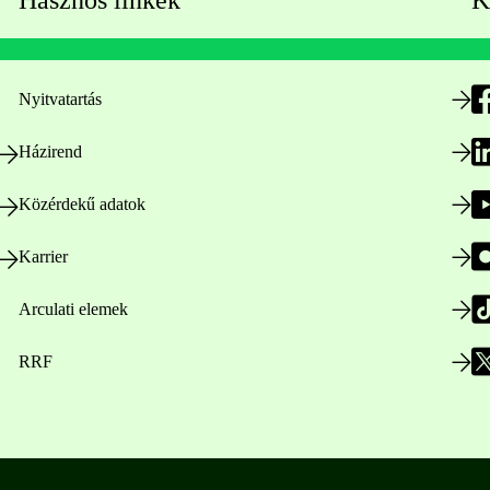
Hasznos linkek
K
Nyitvatartás
Házirend
Közérdekű adatok
Karrier
Arculati elemek
RRF