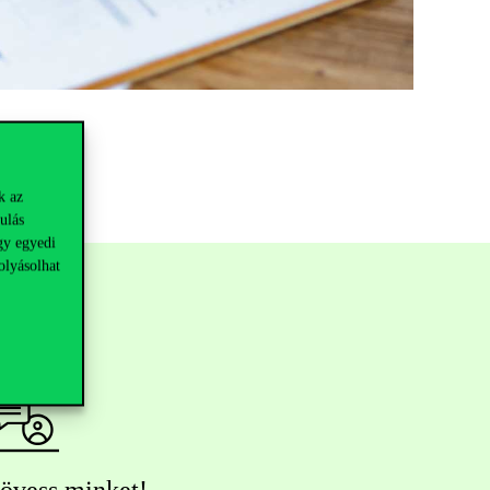
k az
ulás
gy egyedi
olyásolhat