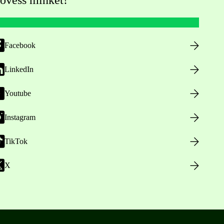
övess minket!
Facebook
LinkedIn
Youtube
Instagram
TikTok
X