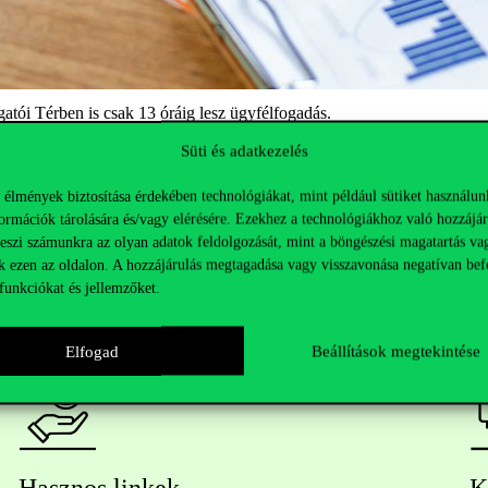
tói Térben is csak 13 óráig lesz ügyfélfogadás.
Süti és adatkezelés
 élmények biztosítása érdekében technológiákat, mint például sütiket használun
ormációk tárolására és/vagy elérésére. Ezekhez a technológiákhoz való hozzájár
teszi számunkra az olyan adatok feldolgozását, mint a böngészési magatartás va
k ezen az oldalon. A hozzájárulás megtagadása vagy visszavonása negatívan bef
funkciókat és jellemzőket.
Elfogad
Beállítások megtekintése