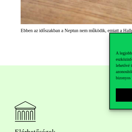
Ebben az időszakban a
Neptun
nem működik, emiatt a Hallga
A legjobb
eszközinf
lehetővé 
azonosító
bizonyos 