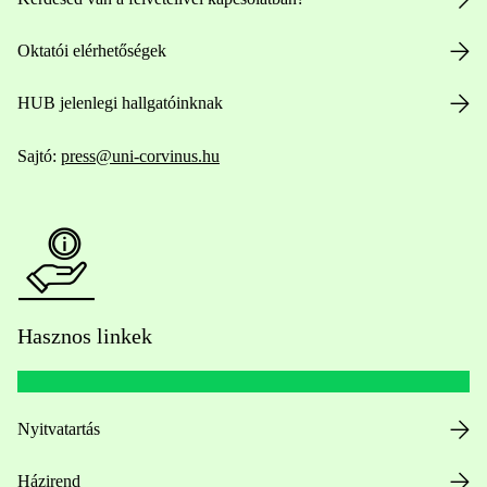
Oktatói elérhetőségek
HUB jelenlegi hallgatóinknak
Sajtó:
press@uni-corvinus.hu
Hasznos linkek
Nyitvatartás
Házirend