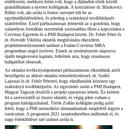
emlékszem, mekkora öröm volt, hogy a díjátadón elsők között
gratulálhattam a nyertes kollégának. A konzulense dr. Blaskovics
Bálint volt, aki azóta is fontos szerepet tölt be az
együttműködésekben, és jelenleg a szakirányú továbbképzés
szakfelelőse. Ezzel párhuzamosan felmerült az a gondolat, hogy
valamilyen formában szeretnénk szorosabbra fűzni a kapcsolatot a
Corvinus Egyetem és a PMI Budapest között. Dr. Fehér Péter és
dr. Horváth Viktória oktatók meghívására elkezdtem
projektmenedzsmentet tanítani a Fudan-Corvinus MBA
programban angol nyelven. Ennek az eredményeire alapozva
újabb megkeresést kaptam, felkértek arra, hogy erasmusos
hallgatókat oktassak.
Az oktatási tevékenységeimmel párhuzamosan elkezdtünk arról
beszélgetni az akkori oktatási rektorhelyettessel, dr. Szabó
Lajossal és dr. Fehér Péterrel, hogy elindítanánk közösen egy
szakirányú továbbképzést. Az egyeztetés során a PMI Budapest,
Magyar Tagozat részéről a projekt szponzora lettem. Én kértem
fel a szervezettől az összes oktatót, és végig jelen voltam a
program kidolgozásánál. Török Zoltán kollégám pedig azért
felelt, hogy a PMI nemzetközi útmutatásainak megfelelő legyen a
curriculum. A programot 2021 szeptemberében indítottuk el, és
nagy érdeklődésre tart számot azóta is.