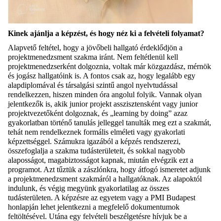
Kinek ajánlja a képzést, és hogy néz ki a felvételi folyamat?
Alapvető feltétel, hogy a jövőbeli hallgató érdeklődjön a
projektmenedzsment szakma iránt. Nem feltétlenül kell
projektmenedzserként dolgoznia, voltak már közgazdász, mérnök
és jogász hallgatóink is. A fontos csak az, hogy legalább egy
alapdiplomával és társalgási szintű angol nyelvtudással
rendelkezzen, hiszen minden óra angolul folyik. Vannak olyan
jelentkezők is, akik junior projekt asszisztensként vagy junior
projektvezetőként dolgoznak, és „learning by doing” azaz
gyakorlatban történő tanulás jelleggel tanulták meg ezt a szakmát,
tehát nem rendelkeznek formális elméleti vagy gyakorlati
képzettséggel. Számukra igazából a képzés rendszerezi,
összefoglalja a szakma tudásterületeit, és sokkal nagyobb
alaposságot, magabiztosságot kapnak, miután elvégzik ezt a
programot. Azt tűztük a zászlónkra, hogy átfogó ismeretet adjunk
a projektmenedzsment szakmáról a hallgatóknak. Az alapoktól
indulunk, és végig megyünk gyakorlatilag az összes
tudásterületen. A képzésre az egyetem vagy a PMI Budapest
honlapján lehet jelentkezni a megfelelő dokumentumok
feltöltésével. Utána egy felvételi beszélgetésre hívjuk be a