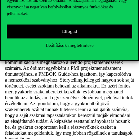
egyedi azonosítók ezen az oldalon. A hozzájárulás megtagadása vagy
vannak az egyetemi szakemberek is, akik meg sok évtizedes
visszavonása negatívan befolyásolhat bizonyos funkciókat és
oktatási tapasztalattal rendelkeznek és jelentős akadémiai és
jellemzőket.
elmélet tudás birtokában segítenek ötvözni témákat.
Gyakorló szakemberként oktat a képzésben. Hogyan viszi be
a szakmai tanulságokat az óráira?
Elfogad
A projektkommunikáció tudásterület tartozik hozzám a
programban. A hallgatóknak mindig elmondjuk, hogy a
Beállítások megtekintése
projektmenedzserek munkája az eseteknek a 90-95 százalékában
kommunikációból áll. Azt gondolom, hogy az írásbeli és a szóbeli
kommunikáció is meghatározó a leendő projektmenedzserek
számára. Az óráimat egyébként a PMI projektmenedzsment
útmutatójához, a PMBOK Guide-hoz igazítom, így kapcsolódva
a nemzetközi szabványhoz. Storytelling jelleggel nagyon sok saját
történetet, esetet szoktam behozni az alkalmakra. Ez azért fontos,
mert gyakorló szakembereket képzünk, és jobban megmarad
bennük az a tudás, amit egy személyes élménnyel, példával tudok
érzékeltetni. Azt gondolom, hogy a gyakorlatból jövő
szakemberek azáltal tudnak hitelesek lenni a hallgatók számára,
hogy a saját szakmai tapasztalatukon keresztül tudják elmondani
az elsajátítandó tudást. A képzésbe esettanulmányokat is hozunk
be, és gyakran csoportosan kell a résztvevőknek ezeket a
feladatokat megoldaniuk, így még jobban rögzülnek a tanulságok
hosszú távon.