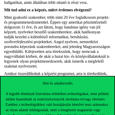
hallgatókat, amin általában több oktató is részt vesz.
Mit tud adni ez a képzés, miért érdemes elvégezni?
Mint gyakorló szakember, több mint 20 éve foglalkozom projekt-
és programmenedzsmenttel. Éppen egy amerikai pénzintézetnél
dolgozom 11 éve, és azt látom, hogy hatalmas igény van jól
képzett, nyelveket beszélő szakemberekre, akik hatékonyan
tudják kezelni a különböző informatikai, beruházási,
szoftverfejlesztési projekteket. Angol nyelven, nemzetközi
porondra képezünk szakembereket, ami jelenleg Magyarországon
egyedülálló. Kifejezetten arra törekszünk, hogy nemcsak a
nagyvállalati körben, de akár a hazai kis- és középvállalatoknál is
legyenek olyan projektmenedzserek, akik ismerik a megfelelő
szakmai nyelvezetet.
Amikor összeállítottuk a képzési programot, arra is törekedtünk,
hogy megfelelő összhang legyen az elméleti tudás és a gyakorlati
Süti és adatkezelés
ismeretek között. A résztvevő gyakorló szakemberek számára
nagyon fontos, hogy olyan tudást szerezzenek, ami a
gyakorlatban alkalmazható. Ezért olyan kollégákat kértem fel,
A legjobb élmények biztosítása érdekében technológiákat, mint például
akik gyakorló projektvezetők, több évtizedes tapasztalattal
sütiket használunk az eszközinformációk tárolására és/vagy elérésére.
rendelkeznek a projektmenedzsment területén. Az ő feladatuk az,
Ezekhez a technológiákhoz való hozzájárulás lehetővé teszi számunkra
hogy gyakorlatban kipróbált módszereket, tudást adjanak át az
az olyan adatok feldolgozását, mint a böngészési magatartás vagy
előadások, gyakorlatok során a hallgatóknak. Természetesen ott