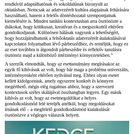
rendkívül adaptálhatónak és sokoldalúnak bizonyult az
oktatásban. Nemcsak az adatvezérelt kultúra alapjainak feltárására
használható, hanem a felelős döntéshozatal szempontjainak
kiemelésére is. Minden tanítási kontextusban arra ösztönözte a
diákokat, hogy kritikusan, kreatívan és a megszokottól eltérően
gondolkodjanak. Különösen hálásak vagyunk a lehetőségért,
hogy hozzájárulhatunk a felsőoktatás adatvezérelt átalakulásával
kapcsolatos folyamatban lévő párbeszédhez, és reméljük, hogy ez
az eset továbbra is átgondolt párbeszédre és reflektív tanulásra
ösztönöz majd a különböző intézményi környezetekben.”
A szerzők elmondták, hogy az esettanulmány megírásakor az
egyik fő kihívásuk az volt, hogy bár maga a probléma univerzális,
intézményenként eltérően nyilvánul meg. Ehhez olyan esetet
kellett kidolgozniuk, amely egyszerre konkrét és könnyen
megérthető, mégis elég rugalmas ahhoz, hogy a szervezeti
kontextusok széles skálájával összhangban legyen. Egy másik
kihívás az volt, hogy az esetmegoldókat a helyes
gondolkodásmód felé tereljék anélkül, hogy megoldásokat
írnának elő – a megfelelő gondolkodásmód kialakulását
ösztönözve a végleges válaszok helyett.