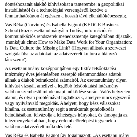
döntéshozatalt alakító kihívásokat a tanterembe: a geopolitikai
instabilitástól és a technológiai versengéstől kezdve a
fenntarthatóságon át egészen a hosszú távú ellenállóképességig.
Vas Réka (Corvinus) és Isabella Fagnot (KEDGE Business
School) közös esettanulmányát a Tudás-, információ- és
kommunikációs rendszerek menedzsmentje kategóriában díjazták,
munkájuk címe:
How to Make Data Work for Your Organization:
Is Data Culture the Missing Link?
(Hogyan állítsuk a szervezet
szolgálatába az adatokat: az adatvezérelt kultúra a hiányzó
láncszem?).
Az esettanulmány középpontjában egy fiktív felsőoktatási
intézmény éves jelentésében szereplő ellentmondásos adatok
állnak a diákok beiratkozási számairól. Az esettanulmány olyan
kihívást vizsgál, amellyel a legtöbb felsőoktatási intézmény
valóban szembesül mindennapi működése során. Valós helyzeten
alapul, és olyan problémával foglalkozik, amelyre nincs egyszerű
vagy nyilvánvaló megoldás. Ahelyett, hogy kész válaszokat
kínálna, az esettanulmány segít a strukturált gondolkodás
beindításában, felvázolja a lehetséges irányokat, és támogatja az
intézményeket abban, hogy érdemi előrelépést tegyenek a
valóban adatvezérelt működés felé.
Vas Réka és Isabella Fagnot így fogalmazott: „Az esettanulmány