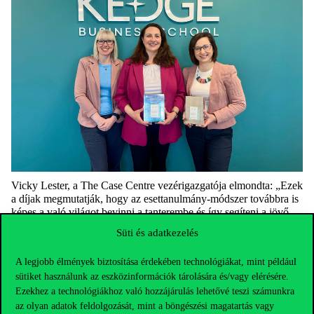
Vicky Lester, a The Case Centre vezérigazgatója elmondta: „Ezek
a díjak megmutatják, hogy az esettanulmány-módszer továbbra is
képes a való világot bevinni a tanterembe és így segíteni a jövő
vezetőinek, hogy eligazodjanak a komplexitásban, és
Süti és adatkezelés
megalapozott döntéseket hozzanak egy folyamatosan változó
környezetben. A geopolitikai bizonytalanságtól és a
A legjobb élmények biztosítása érdekében technológiákat, mint például
fenntarthatósági kihívásoktól a mesterséges intelligencia
sütiket használunk az eszközinformációk tárolására és/vagy elérésére.
térnyeréséig az idei nyertes esetek azokat a kérdéseket tükrözik,
Ezekhez a technológiákhoz való hozzájárulás lehetővé teszi számunkra
amelyek ma az üzleti életet formálják.”
az olyan adatok feldolgozását, mint a böngészési magatartás vagy
Ez a Corvinus Egyetem – és Magyarország – első sikere a The