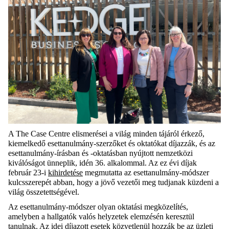
A The Case Centre elismerései a világ minden tájáról érkező,
kiemelkedő esettanulmány-szerzőket és oktatókat díjazzák, és az
esettanulmány-írásban és -oktatásban nyújtott nemzetközi
kiválóságot ünneplik, idén 36. alkalommal. Az ez évi díjak
február 23-i
kihirdetése
megmutatta az esettanulmány-módszer
kulcsszerepét abban, hogy a jövő vezetői meg tudjanak küzdeni a
világ összetettségével.
Az esettanulmány-módszer olyan oktatási megközelítés,
amelyben a hallgatók valós helyzetek elemzésén keresztül
tanulnak. Az idei díjazott esetek közvetlenül hozzák be az üzleti