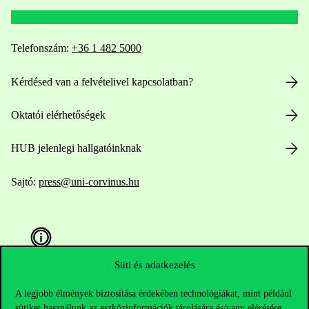
Telefonszám:
+36 1 482 5000
Kérdésed van a felvételivel kapcsolatban?
Oktatói elérhetőségek
HUB jelenlegi hallgatóinknak
Sajtó:
press@uni-corvinus.hu
Süti és adatkezelés
A legjobb élmények biztosítása érdekében technológiákat, mint például
Hasznos linkek
sütiket használunk az eszközinformációk tárolására és/vagy elérésére.