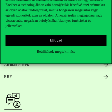
Ezekhez a technológiákhoz való hozzájárulás lehetővé teszi számunkra
az olyan adatok feldolgozását, mint a böngészési magatartás vagy
egyedi azonosítók ezen az oldalon. A hozzájárulás megtagadása vagy
Nyitvatartás
visszavonása negatívan befolyásolhat bizonyos funkciókat és
jellemzőket.
Házirend
Elfogad
Közérdekű adatok
Beállítások megtekintése
Karrier
Arculati elemek
RRF