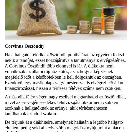
Corvinus Ösztöndíj
Ha a hallgatók elérik az ösztöndíj ponthatárát, az egyetem fedezi
nekik a tandíjat, ezzel hozzájárulva a tanulmányaik elvégzéséhez.
A Corvinus Ösztöndíj több előnnyel is jár. A diákokra nem
vonatkozik az állami röghöz kötés, azaz hogy a képzésnek
megfelelő időt a későbbiekben le kell dolgozniuk az országban.
Ezenkívül egy másik alap- vagy mesterszak is elvégezhető állami
finanszírozással, hiszen a térítéses félévek száma nem csökken.
A második félév végén nagy eséllyel megtarthatod az ösztöndíjat,
mivel az év végén esedékes felülvizsgálatokkor nem csökken
azoknak a hallgatóknak az aránya, akik térítésmentesen
tanulhatnak az adott szakon.
De térjünk át a diákhitelre, amelynek hallatán a legtöbb hallgató
elretten, pedig sokkal kedvezőbb megoldást nyújt, mint a piacon