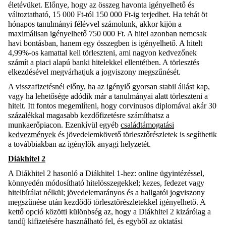
életévüket. Előnye, hogy az összeg havonta igényelhető és
változtatható, 15 000 Ft-tól 150 000 Ft-ig terjedhet. Ha tehát öt
hónapos tanulmányi félévvel számolunk, akkor kijön a
maximálisan igényelhető 750 000 Ft. A hitel azonban nemcsak
havi bontásban, hanem egy összegben is igényelhető. A hitelt
4,99%-os kamattal kell törleszteni, ami nagyon kedvezőnek
számít a piaci alapú banki hitelekkel ellentétben. A törlesztés
elkezdésével megvárhatjuk a jogviszony megszűnését.
A visszafizetésnél előny, ha az igénylő gyorsan stabil állást kap,
vagy ha lehetősége adódik már a tanulmányai alatt törleszteni a
hitelt. Itt fontos megemlíteni, hogy corvinusos diplomával akár 30
százalékkal magasabb kezdőfizetésre számíthatsz a
munkaerőpiacon. Ezenkívül egyéb
családtámogatási
kedvezmények
és jövedelemkövető törlesztőrészletek is segíthetik
a továbbiakban az igénylők anyagi helyzetét.
Diákhitel 2
A Diákhitel 2 hasonló a Diákhitel 1-hez: online ügyintézéssel,
könnyedén módosítható hitelösszegekkel; kezes, fedezet vagy
hitelbírálat nélkül; jövedelemarányos és a hallgatói jogviszony
megszűnése után kezdődő törlesztőrészletekkel igényelhető. A
kettő opció közötti különbség az, hogy a Diákhitel 2 kizárólag a
tandíj kifizetésére használható fel, és egyből az oktatási