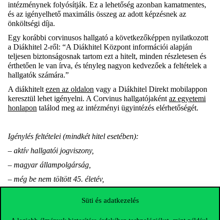
intézménynek folyósítják. Ez a lehetőség azonban kamatmentes,
és az igényelhető maximális összeg az adott képzésnek az
önköltségi díja.
Egy korábbi corvinusos hallgató a következőképpen nyilatkozott
a Diákhitel 2-ről: “A Diákhitel Központ információi alapján
teljesen biztonságosnak tartom ezt a hitelt, minden részletesen és
érthetően le van írva, és tényleg nagyon kedvezőek a feltételek a
hallgatók számára.”
A diákhitelt
ezen az oldalon
vagy a Diákhitel Direkt mobilappon
keresztül lehet igényelni. A Corvinus hallgatójaként
az egyetemi
honlapon
találod meg az intézményi ügyintézés elérhetőségét.
Igénylés feltételei (mindkét hitel esetében):
– aktív hallgatói jogviszony,
– magyar állampolgárság,
– még be nem töltött 45. életév,
– bejelentett, magyarországi lakcím.
Süti és adatkezelés