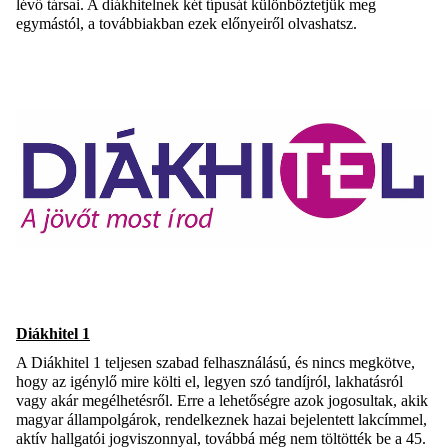
lévő társai. A diákhitelnek két típusát különböztetjük meg
egymástól, a továbbiakban ezek előnyeiről olvashatsz.
Diákhitel 1
A Diákhitel 1 teljesen szabad felhasználású, és nincs megkötve,
hogy az igénylő mire költi el, legyen szó tandíjról, lakhatásról
vagy akár megélhetésről. Erre a lehetőségre azok jogosultak, akik
magyar állampolgárok, rendelkeznek hazai bejelentett lakcímmel,
aktív hallgatói jogviszonnyal, továbbá még nem töltötték be a 45.