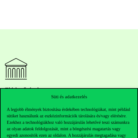
Elérhetőségek
Süti és adatkezelés
A legjobb élmények biztosítása érdekében technológiákat, mint például
sütiket használunk az eszközinformációk tárolására és/vagy elérésére.
Telefonszám:
+36 1 482 5000
Ezekhez a technológiákhoz való hozzájárulás lehetővé teszi számunkra
az olyan adatok feldolgozását, mint a böngészési magatartás vagy
Kérdésed van a felvételivel kapcsolatban?
egyedi azonosítók ezen az oldalon. A hozzájárulás megtagadása vagy