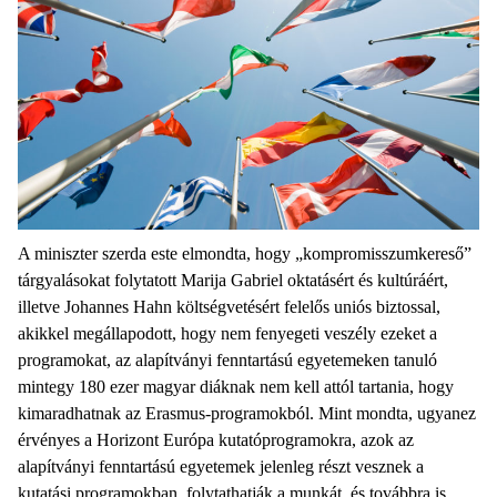
A miniszter szerda este elmondta, hogy „kompromisszumkereső”
tárgyalásokat folytatott Marija Gabriel oktatásért és kultúráért,
illetve Johannes Hahn költségvetésért felelős uniós biztossal,
akikkel megállapodott, hogy nem fenyegeti veszély ezeket a
programokat, az alapítványi fenntartású egyetemeken tanuló
mintegy 180 ezer magyar diáknak nem kell attól tartania, hogy
kimaradhatnak az Erasmus-programokból. Mint mondta, ugyanez
érvényes a Horizont Európa kutatóprogramokra, azok az
alapítványi fenntartású egyetemek jelenleg részt vesznek a
kutatási programokban, folytathatják a munkát, és továbbra is