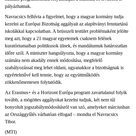
pályázhatnak.
Navracsics felhívta a figyelmet, hogy a magyar kormány tudja
kezelni az Európai Bizottság aggályait az alapítványi fenntartású
iskolákkal kapcsolatban. A brüsszeli testület problémaként jelölte
meg azt, hogy a 21 magyar egyetemek csaknem felének
kuratóriumaiban politikusok ülnek, és mandátumuk határozatlan
időre szól. A miniszter hangsúlyozta, hogy a magyar kormány
számára nem akadály ennek módosítása, megfelelő
szabályozással meg lehet oldani, ugyanakkor a bizottságnak is
egyértelművé kell tennie, hogy az együttműködés
zökkenőmentesen folytatódik.
Az Erasmus+ és a Horizont Európa program zavartalanul folyik
tovább, a mögöttes aggályokat kezelni tudjuk, két nem túl
bonyolult jogszabálymódosításról van szó, amelyeket márciusban
az Országgyűlés várhatóan elfogad – mondta el Navracsics
Tibor.
(MTI)