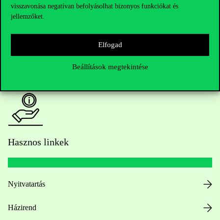
visszavonása negatívan befolyásolhat bizonyos funkciókat és
Oktatói elérhetőségek
jellemzőket.
HUB jelenlegi hallgatóinknak
Elfogad
Sajtó:
press@uni-corvinus.hu
Beállítások megtekintése
Hasznos linkek
Nyitvatartás
Házirend